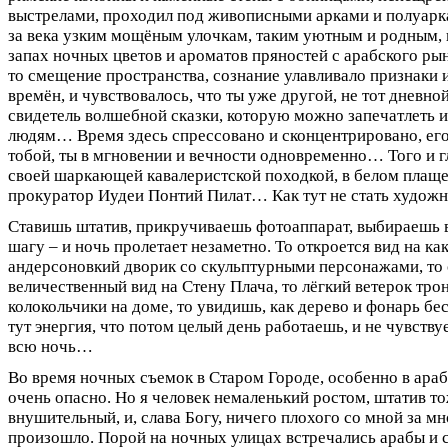
выстрелами, проходил под живописными арками и полуар
за века узким мощёным улочкам, таким уютным и родным,
запах ночных цветов и ароматов пряностей с арабского ры
то смещение пространства, сознание улавливало признаки 
времён, и чувствовалось, что ты уже другой, не тот дневной,
свидетель волшебной сказки, которую можно запечатлеть и
людям… Время здесь спрессовано и сконцентрировано, его
тобой, ты в мгновении и вечности одновременно… Того и г
своей шаркающей кавалеристской походкой, в белом плаще
прокуратор Иудеи Понтий Пилат… Как тут не стать худож
Ставишь штатив, прикручиваешь фотоаппарат, выбираешь в
шагу – и ночь пролетает незаметно. То откроется вид на ка
андерсоновкий дворик со скульптурными персонажами, то 
величественный вид на Стену Плача, то лёгкий ветерок тро
колокольчики на доме, то увидишь, как дерево и фонарь б
тут энергия, что потом целый день работаешь, и не чувству
всю ночь…
Во время ночных съемок в Старом Городе, особенно в арабс
очень опасно. Но я человек немаленький ростом, штатив т
внушительный, и, слава Богу, ничего плохого со мной за м
произошло. Порой на ночных улицах встречались арабы и 