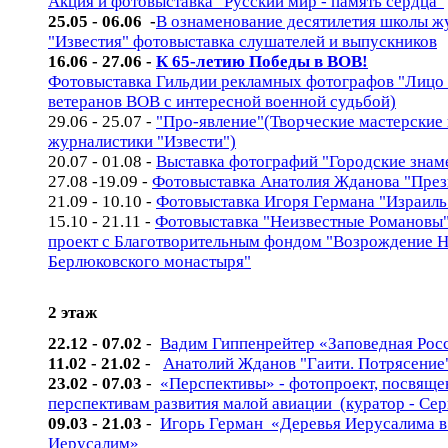
Акция и фотовыставка "Русский мир - память сердца"
25.05 - 06.06 -
В ознаменование десятилетия школы ж
"Известия" фотовыставка слушателей и выпускников
16.06 - 27.06
-
К 65-летию Победы в ВОВ!
Фотовыставка Гильдии рекламных фотографов "Лицо
ветеранов ВОВ с интересной военной судьбой)
29.06 - 25.07 -
"Про-явление"(Творческие мастерские
журналистики "Извести")
20.07 - 01.08 -
Выставка фотографий "Городские знам
27.08 -19.09 -
Фотовыставка Анатолия Жданова "През
21.09 - 10.10 -
Фотовыставка Игоря Германа "Израиль
15.10 - 21.11 -
Фотовыставка "Неизвестные Романовы
проект с Благотворительным фондом "Возрождение Н
Берлюковского монастыря"
2 этаж
22.12 - 07.02
-
Вадим Гиппенрейтер «Заповедная Рос
11.02 - 21.02
-
Анатолий Жданов "Гаити. Потрясение
23.02 - 07.03
-
«Перспективы» - фотопроект, посвящ
перспективам развития малой авиации (куратор - Се
09.03 - 21.03
-
Игорь Герман «Деревья Иерусалима в
Иерусалим»