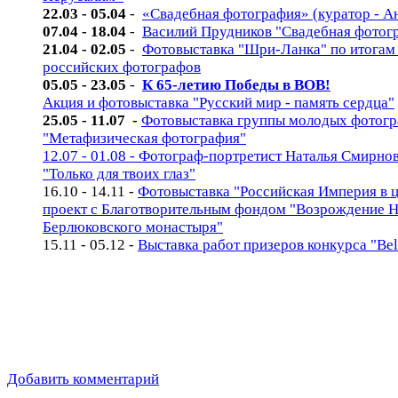
22.03 - 05.04
-
«Свадебная фотография» (куратор - А
07.04 - 18.04
-
Василий Прудников "Свадебная фотог
21.04 - 02.05
-
Фотовыставка "Шри-Ланка" по итогам
российских фотографов
05.05 - 23.05
-
К 65-летию Победы в ВОВ!
Акция и фотовыставка "Русский мир - память сердца"
25.05 - 11.07 -
Фотовыставка группы молодых фотог
"Метафизическая фотография"
12.07 - 01.08 - Фотограф-портретист Наталья Смирно
"Только для твоих глаз"
16.10 - 14.11 -
Фотовыставка "Российская Империя в ц
проект с Благотворительным фондом "Возрождение Н
Берлюковского монастыря"
15.11 - 05.12 -
Выставка работ призеров конкурса "Bela
Добавить комментарий