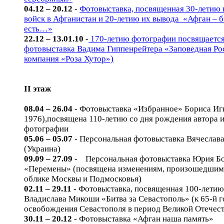
04.12 – 20.12
-
Фотовыставка, посвященная 30-летию 
войск в Афганистан и 20-летию их вывода «Афган – б
есть…»
22.12 – 13.01.10
-
170-летию фотографии посвящается
фотовыставка Вадима Гиппенрейтера «Заповедная Рос
компания «Роза Хутор»)
II этаж
08.04 – 26.04
- Фотовыставка «Избранное» Бориса Иг
1976),посвящена 110-летию со дня рождения автора 
фотографии
05.06 – 05.07
- Персональная фотовыставка Вячеслав
(Украина)
09.09 – 27.09
- Персональная фотовыставка Юрия Б
«Перемены» (посвящена изменениям, произошедшим
облике Москвы и Подмосковья)
02.11 – 29.11
- Фотовыставка, посвященная 100-летию
Владислава Микоши «Битва за Севастополь» (к 65-й 
освобождения Севастополя в период Великой Отечес
30.11 – 20.12
- Фотовыставка «Афган наша память»