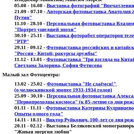
05.08 - 16.08 -
Выставка фотографий "Впечатления 
21.09 - 07.10 -
Авторская фотовыставка Анатолия 
Путин"
11.10 - 28.10 -
Персональная фотовыставка Влади
"Портрет ушедшей эпохи"
30.10 - 25.11 -
Выставка фоторабот операторов тел
"РТР"
29.11 - 09.12 -
Фотовыставка российских и китайс
"Россия - Китай: ракурсы дружбы"
11.12 - 13.01 -
Фотовыставка "Три взгляда на Кита
Светлана Задорина, София Фетисова
Малый зал Фотоцентра:
13.02 - 25.02 -
Фотовыставка "Не сдаёмся!"
(о челюскинской эпопее 1933-1934 годов)
25.09 - 30.10 -
Персональная фотовыставка Алекса
"Первопроходцы космоса" (к 85-летию со дня рож
01.11 - 11.11 -
Фотовыставка Катерины Кудрявцево
Опыты одного года"
14.11 - 18.11 -
Виктор Руйкович. 100-лет со дня ро
20.11 - 02.12 - Выставка Беляковской моногравю
"Живая энергия любви"