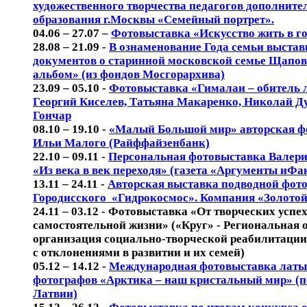
художественного творчества педагогов дополните
образования г.Москвы «Семейный портрет».
04.06 – 27.07 –
Фотовыставка «Искусство жить в г
28.08 – 21.09 -
В ознаменование Года семьи выстав
документов о старинной московской семье Щапо
альбом» (из фондов Мосгорархива)
23.09 – 05.10 -
Фотовыставка «Гималаи – обитель л
Георгий Киселев, Татьяна Макаренко, Николай Д
Гончар
08.10 – 19.10 -
«Малый Большой мир» авторская ф
Ильи Малого (Райффайзенбанк)
22.10 – 09.11 -
Персональная фотовыставка Валер
«Из века в век переходя» (газета «Аргументы иФа
13.11 – 24.11 -
Авторская выставка подводной фот
Городисского «Гидрокосмос». Компания «Золото
24.11 – 03.12 - Фотовыставка «От творческих успех
самостоятельной жизни» («Круг» - Региональная 
организация социально-творческой реабилитации
с отклонениями в развитии и их семей)
05.12 – 14.12 -
Международная фотовыставка лат
фотографов «Арктика – наш кристальный мир» (п
Латвии)