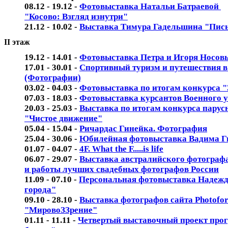
08.12 - 19.12 -
Фотовыставка Натальи Батраевой
"Косово: Взгляд изнутри"
21.12 - 10.02 -
Выставка Тимура Гадельшина "Пис
II этаж
19.12 - 14.01
-
Фотовыставка Петра и Игоря Носов
17.01 - 30.01 -
Спортивный туризм и путешествия в 
(Фотографии)
03.02 - 04.03 -
Фотовыставка по итогам конкурса "
07.03 - 18.03 -
Фотовыставка курсантов Военного у
20.03 - 25.03 -
Выставка по итогам конкурса пару
"Чистое движение"
05.04 - 15.04 -
Ричардас Гинейка. Фотография
25.04 - 30.06 -
Юбилейная фотовыставка Вадима Г
01.07 - 04.07 -
4F. What the F.....is life
06.07 - 29.07 -
Выставка австралийского фотограф
и работы лучших свадебных фотографов России
11.09 - 07.10 -
Персональная фотовыставка Надежд
города"
09.10 - 28.10 -
Выставка фотографов сайта Photofo
"МировоЗЗрение"
01.11 - 11.11 -
Четвертый выставочный проект прог