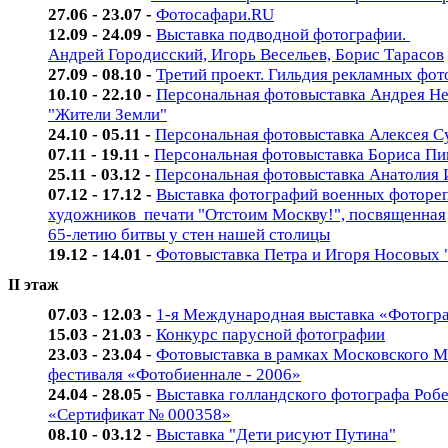
27.06 - 23.07 -
Фотосафари.RU
12.09 - 24.09 -
Выставка подводной фотографии.
Андрей Городисский, Игорь Весельев, Борис Тарасов
27.09 - 08.10 -
Третий проект. Гильдия рекламных фо
10.10 - 22.10 -
Персональная фотовыставка Андрея Н
"Жители Земли"
24.10 - 05.11 -
Персональная фотовыставка Алексея С
07.11 - 19.11 -
Персональная фотовыставка Бориса П
25.11 - 03.12 -
Персональная фотовыставка Анатолия 
07.12 - 17.12 -
Выставка фотографий военных фотореп
художников печати "Отстоим Москву!", посвященная
65-летию битвы у стен нашей столицы
19.12 - 14.01
-
Фотовыставка Петра и Игоря Носовых 
II этаж
07.03 - 12.03 -
1-я Международная выставка «Фотогр
15.03 - 21.03
-
Конкурс парусной фотографии
23.03 - 23.04
-
Фотовыставка в рамках Московского 
фестиваля «Фотобиеннале - 2006»
24.04 - 28.05
-
Выставка голландского фотографа Робе
«Сертификат № 000358»
08.10 - 03.12
-
Выставка "Дети рисуют Путина"