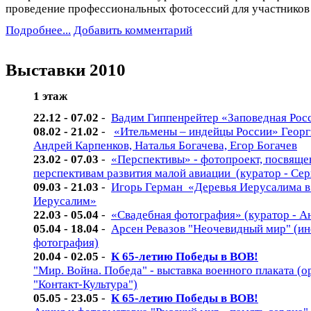
проведение профессиональных фотосессий для участников 
Подробнее...
Добавить комментарий
Выставки 2010
1 этаж
22.12 - 07.02
-
Вадим Гиппенрейтер «Заповедная Рос
08.02 - 21.02
-
«Ительмены – индейцы России» Георг
Андрей Карпенков, Наталья Богачева, Егор Богачев
23.02 - 07.03
-
«Перспективы» - фотопроект, посвящ
перспективам развития малой авиации (куратор - Се
09.03 - 21.03
-
Игорь Герман «Деревья Иерусалима в
Иерусалим»
22.03 - 05.04
-
«Свадебная фотография» (куратор - А
05.04 - 18.04
-
Арсен Ревазов "Неочевидный мир" (и
фотография)
20.04 - 02.05
-
К 65-летию Победы в ВОВ!
"Мир. Война. Победа" - выставка военного плаката (о
"Контакт-Культура")
05.05 - 23.05
-
К 65-летию Победы в ВОВ!