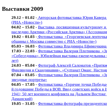
Выставки 2009
29.12 – 01.02
-
Авторская фотовыставка Юрия Кавер
(РИА «Новости»)
04.02 – 15.02
-
Выставка, посвященная культурному 
наследию Арктики «Российская Арктика» (Ассоциаци
19.02 – 01.03
-
Фотовыставка «Георгиевская ленточка
общины г. Москвы совместно с РИА «Новости»)
05.03 – 16.03
-
Фотовыставка Владимира Ефимочкина
17.03 – 22.03
-
Фотовыставка Валерия Плотникова «З
«Собеседника». Юбилейная выставка еженедельника 
лет)
24.03 – 05.04
-
Фотограф Алексей Саломатов «Притяж
Финляндия и Скандинавия». «Султанат Оман: Насто
07.04 – 03.05
-
Фотовыставка Валерия Плотникова «З
звездные портреты»
04.05 – 17.05
-
Фотовыставка «Горячие точки Победы»
й годовщине Победы в ВОВ. Ввод советских войск в И
1941; 50 лет военного конфликта на Дальнем Востоке
Даманский)
19.05 – 31.05
-
Фотовыставка фотографа президентско