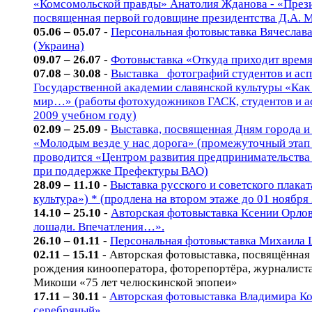
«Комсомольской правды» Анатолия Жданова - «Прези
посвященная первой годовщине президентства Д.А. 
05.06 – 05.07
-
Персональная фотовыставка Вячеслав
(Украина)
09.07 – 26.07
-
Фотовыставка «Откуда приходит время
07.08 – 30.08
-
Выставка фотографий студентов и ас
Государственной академии славянской культуры «Как 
мир…» (работы фотохудожников ГАСК, студентов и ас
2009 учебном году)
02.09 – 25.09
-
Выставка, посвященная Дням города и
«Молодым везде у нас дорога» (промежуточный этап
проводится «Центром развития предпринимательства
при поддержке Префектуры ВАО)
28.09 – 11.10
-
Выставка русского и советского плакат
культура») * (продлена на втором этаже до 01 ноября 
14.10 – 25.10
-
Авторская фотовыставка Ксении Орло
лошади. Впечатления…».
26.10 – 01.11
-
Персональная фотовыставка Михаила
02.11 – 15.11
- Авторская фотовыставка, посвящённая
рождения кинооператора, фоторепортёра, журналист
Микоши «75 лет челюскинской эпопеи»
17.11 – 30.11
-
Авторская фотовыставка Владимира К
серебряный»