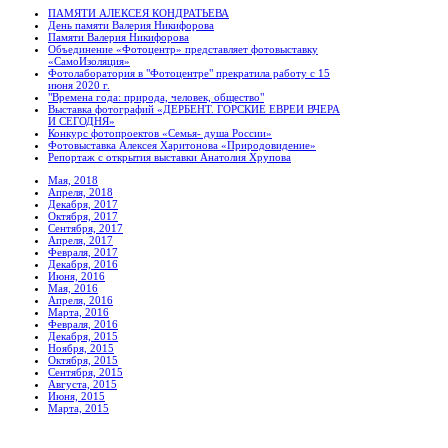
ПАМЯТИ АЛЕКСЕЯ КОНДРАТЬЕВА
День памяти Валерия Никифорова
Памяти Валерия Никифорова
Объединение «Фотоцентр» представляет фотовыставку
«СамоИзоляция»
Фотолаборатория в "Фотоцентре" прекратила работу с 15
июня 2020 г.
"Времена года: природа, человек, общество"
Выставка фотографий «ДЕРБЕНТ. ГОРСКИЕ ЕВРЕИ ВЧЕРА
И СЕГОДНЯ»
Конкурс фотопроектов «Семья- душа России»
Фотовыставка Алексея Харитонова «Природовидение»
Репортаж с открытия выставки Анатолия Хрупова
Мая, 2018
Апреля, 2018
Декабря, 2017
Октября, 2017
Сентября, 2017
Апреля, 2017
Февраля, 2017
Декабря, 2016
Июня, 2016
Мая, 2016
Апреля, 2016
Марта, 2016
Февраля, 2016
Декабря, 2015
Ноября, 2015
Октября, 2015
Сентября, 2015
Августа, 2015
Июня, 2015
Марта, 2015