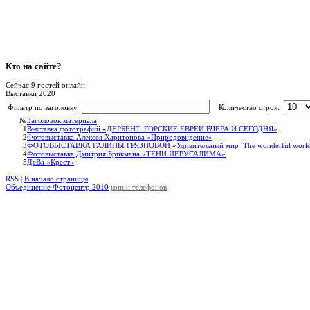
Кто
на сайте?
Сейчас 9 гостей онлайн
Выставки 2020
Фильтр по заголовку
Количество строк:
№
Заголовок материала
1
Выставка фотографий «ДЕРБЕНТ. ГОРСКИЕ ЕВРЕИ ВЧЕРА И СЕГОДНЯ»
2
Фотовыставка Алексея Харитонова «Природовидение»
3
ФОТОВЫСТАВКА ГАЛИНЫ ГРЯЗНОВОЙ «Удивительный мир_The wonderful worl
4
Фотовыставка Дмитрия Брикмана «ТЕНИ ИЕРУСАЛИМА»
5
ДеВа «Крест»
RSS |
В начало страницы
Объединение Фотоцентр 2010
копии телефонов