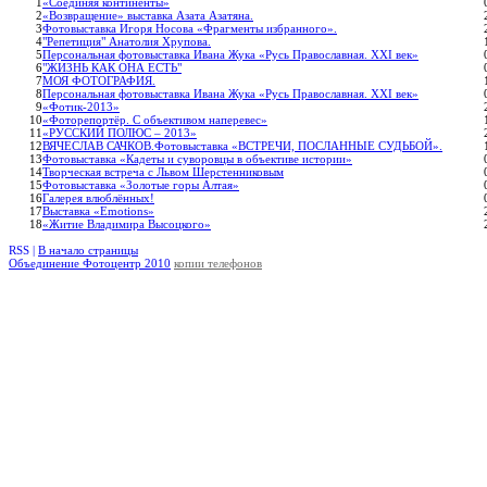
1
«Соединяя континенты»
2
«Возвращение» выставка Азата Азатяна.
3
Фотовыставка Игоря Носова «Фрагменты избранного».
4
"Репетиция" Анатолия Хрупова.
5
Персональная фотовыставка Ивана Жука «Русь Православная. XXI век»
6
"ЖИЗНЬ КАК ОНА ЕСТЬ"
7
МОЯ ФОТОГРАФИЯ.
8
Персональная фотовыставка Ивана Жука «Русь Православная. XXI век»
9
«Фотик-2013»
10
«Фоторепортёр. С объективом наперевес»
11
«РУССКИЙ ПОЛЮС – 2013»
12
ВЯЧЕСЛАВ САЧКОВ.Фотовыставка «ВСТРЕЧИ, ПОСЛАННЫЕ СУДЬБОЙ».
13
Фотовыставка «Кадеты и суворовцы в объективе истории»
14
Творческая встреча с Львом Шерстенниковым
15
Фотовыставка «Золотые горы Алтая»
16
Галерея влюблённых!
17
Выставка «Emotions»
18
«Житие Владимира Высоцкого»
RSS |
В начало страницы
Объединение Фотоцентр 2010
копии телефонов