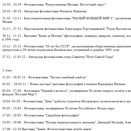
14.10 - 23.10 - Фотовыставка "Ретроспектива Москвы. Восточный округ"
24.10 - 30.10 - Авторская фотовыставка Филиппа Никонова
31.10 - 13.11 - Благотворительная фотовыставка "МАЛЫЙ БОЛЬШОЙ МИР 2", организова
Малым
15.11 - 27.11 - Персональная фотовыставка Александры Торгушниковой "Театр Вахтангов
30.11 - 11.12 - Выставка "Битва за Москву" (фотографии, гравюры, акварели, плакаты), 
в 1941 году
13.12 - 25.12 - Фотовыставка "20 лет без СССР", организованная общественным движение
приурочена к 20-летию подписания Беловежских соглашений и декабре 1991 года
27.12 - 11.01.12 - Авторская фотовыставка отцы Савватия "Пути Святой Горы"
2 этаж
11.01 - 16.01.11 - Фотовыставка "Листая семейный альбом"
01.02. - 20.02.11 - "Блики мастера" выставка фотографий учеников Владимира Вяткина
05.04 - 17.04 - Фотоакция "Первый в космосе", посвящённая 50-летию первого полёта в к
фондом "Русский Мир")
19.04 -01.05 - Фотовыставка "Двое" (работы студентов Московского политехнического к
05.05 - 15.05 - Фотовыставка, посвящённая 50-летию Российского Фонда мира
17.05 - 20.05 - Фотовыставка "Свадебная фотография"
24.05 - 19.06 - Фотовыставка "Потеря первоначального значения". Дмитрий Музалёв, Ал
17.08 - 12.10 Выставка "Ливия. Фотопутешествие вглубь веков"