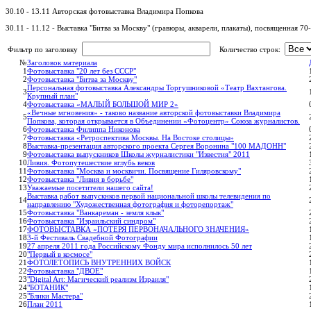
30.10 - 13.11 Авторская фотовыставка Владимира Попкова
30.11 - 11.12 - Выставка "Битва за Москву" (гравюры, акварели, плакаты), посвященная 7
Фильтр по заголовку
Количество строк:
№
Заголовок материала
1
Фотовыставка "20 лет без СССР"
2
Фотовыставка "Битва за Москву"
Персональная фотовыставка Александры Торгушниковой «Театр Вахтангова.
3
Крупный план"
4
Фотовыставка «МАЛЫЙ БОЛЬШОЙ МИР 2»
«Вечные мгновения» - таково название авторской фотовыставки Владимира
5
Попкова, которая открывается в Объединении «Фотоцентр» Союза журналистов.
6
Фотовыставка Филиппа Никонова
7
Фотовыставка «Ретроспектива Москвы. На Востоке столицы»
8
Выставка-презентация авторского проекта Сергея Воронина "100 МАДОНН"
9
Фотовыставка выпускников Школы журналистики "Известия" 2011
10
Ливия. Фотопутешествие вглубь веков
11
Фотовыставка "Москва и москвичи. Посвящение Гиляровскому"
12
Фотовыставка "Ливия в борьбе"
13
Уважаемые посетители нашего сайта!
Выставка работ выпускнков первой национальной школы телевидения по
14
направлению "Художественная фотография и фоторепортаж"
15
Фотовыставка "Ванкареман - земля клык"
16
Фотовыставка "Израильский синдром"
17
ФОТОВЫСТАВКА «ПОТЕРЯ ПЕРВОНАЧАЛЬНОГО ЗНАЧЕНИЯ»
18
3-й Фестиваль Свадебной Фотографии
19
27 апреля 2011 года Российскому Фонду мира исполнилось 50 лет
20
"Первый в космосе"
21
ФОТОЛЕТОПИСЬ ВНУТРЕННИХ ВОЙСК
22
Фотовыставка "ДВОЕ"
23
"Digital Art: Магический реализм Израиля"
24
"БОТАНИК"
25
"Блики Мастера"
26
План 2011