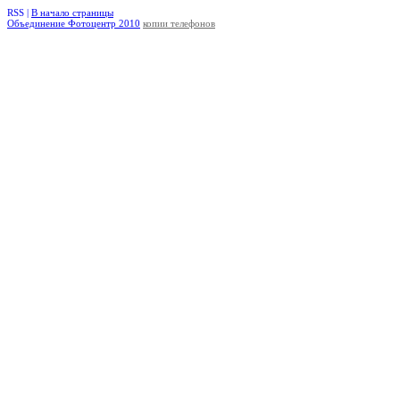
RSS |
В начало страницы
Объединение Фотоцентр 2010
копии телефонов