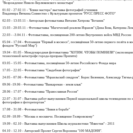
"Возрождение Николо-Берлюковского монастыря"
01.02 - 27.02.11 - "Блики мастера" выставка фотографий учеников
Владимира Вяткина.Совместно с Культурным проектом "РУСС ПРЕСС ФОТО"
02.03 - 13.03.11 - Авторская фотовыставка Виталия Хитрова "Ботаник"
15.03 - 20.03.11 - Фотовыставка "Магический реализм Израиля" (Дина Бова, Катерина Л
22.03 - -3.04.11 - Фотовыставка, посвященная 200-летию Внутренних войск МВД России
05.04 - 17.04 - Фотоакция "Первый в космосе", посвящённая 50-летию первого полёта в к
фондом "Русский Мир")
19.04 - 01.05 - Международная фотовыставка "ХОТИМ. ЧТОБЫ ПОМНИЛИ" (экспозиция 
техногенной катастрофе города-призрака Припяти)
03.05 - 15.05 - Фотовыставка, посвящённая 50-летию Российского Фонда мира
17.05 - 22.05 - Фотовыставка "Свадебная фотография"
24.05 - 07.06 - Фотовыставка "Израильский синдром". Борис Биленкин, Александр Тягны-
09.06 -19.06 - Фотовыставка "Ванкареман - земля клык"
28.06 - 17.07 - Фотовыставка "Православная Россия"
22.07 - 31.07 - Выставка работ выпускников Первой национальной школы телевидения по
фотография и фоторепортаж"
17.08 - 31.08 - Фотовыставка "Ливия в борьбе"
02.09 -18.09 - "Москва и москвичи. Посвящение Гиляровскому"
19.09 - 02.10 - Выставка выпускников Школы журналистики "Известия" - 2011
04.10 - 12.10 - Авторский Проект Сергея Воронина "100 МАДОНН".