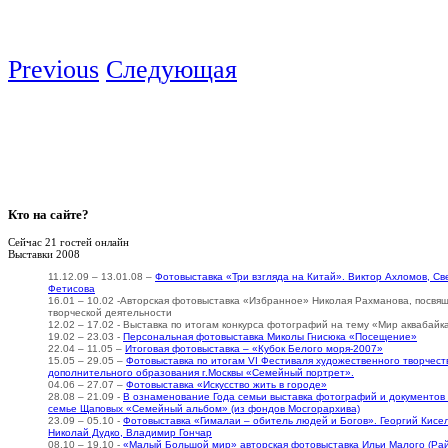
Previous
Следующая
Кто
на сайте?
Сейчас 21 гостей онлайн
Выставки 2008
11.12.09 – 13.01.08 –
Фотовыставка «Три взгляда на Китай». Виктор Ахломов, С
Фетисова
16.01 – 10.02 -Авторская фотовыставка «Избранное» Николая Рахманова, посвя
творческой деятельности
12.02 – 17.02 - Выставка по итогам конкурса фотографий на тему «Мир аквабайк
19.02 – 23.03 -
Персональная фотовыставка Миколы Гнисюка «Посещение»
22.04 – 11.05 –
Итоговая фотовыставка – «Кубок Белого моря-2007»
15.05 – 29.05 –
Фотовыставка по итогам VI Фестиваля художественного творчест
дополнительного образования г.Москвы «Семейный портрет».
04.06 – 27.07 –
Фотовыставка «Искусство жить в городе»
28.08 – 21.09 -
В ознаменование Года семьи выставка фотографий и документов 
семье Щаповых «Семейный альбом» (из фондов Мосгорархива)
23.09 – 05.10 -
Фотовыставка «Гималаи – обитель людей и Богов». Георгий Кисел
Николай Дудко, Владимир Гончар
08.10 – 19.10 -
«Малый Большой мир» авторская фотовыставка Ильи Малого (Ра