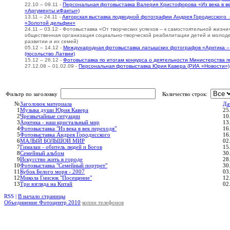
22.10 – 09.11 -
Персональная фотовыставка Валерия Христофорова «Из века в ве
«Аргументы иФакты»)
13.11 – 24.11 -
Авторская выставка подводной фотографии Андрея Городисского 
«Золотой дельфин»
24.11 – 03.12 - Фотовыставка «От творческих успехов – к самостоятельной жизни
общественная организация социально-творческой реабилитации детей и молоде
развитии и их семей)
05.12 – 14.12 -
Международная фотовыставка латышских фотографов «Арктика –
(посольство Латвии)
15.12 – 26.12 -
Фотовыставка по итогам конкурса о деятельности Министерства 
27.12.08 – 01.02.09 -
Персональная фотовыставка Юрия Кавера (РИА «Новости»)
Фильтр по заголовку
Количество строк:
№
Заголовок материала
Да
1
Музыка души Юрия Кавера
25
2
Чрезвычайные ситуации
10
3
Арктика - наш кристальный мир
13
4
Фотовыставка "Из века в век переходя"
16
5
Фотовыставка Андрея Городисского
16
6
МАЛЫЙ БОЛЬШОЙ МИР
02
7
Гималаи - обитель людей и Богов
15
8
Семейный альбом
30
9
Искусство жить в городе
28
10
Фотовыставка "Семейный портрет"
30
11
Кубок Белого моря - 2007
03
12
Микола Гнисюк "Посещение"
12
13
Три взгляда на Китай
02
RSS |
В начало страницы
Объединение Фотоцентр 2010
копии телефонов