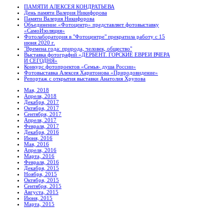
ПАМЯТИ АЛЕКСЕЯ КОНДРАТЬЕВА
День памяти Валерия Никифорова
Памяти Валерия Никифорова
Объединение «Фотоцентр» представляет фотовыставку
«СамоИзоляция»
Фотолаборатория в "Фотоцентре" прекратила работу с 15
июня 2020 г.
"Времена года: природа, человек, общество"
Выставка фотографий «ДЕРБЕНТ. ГОРСКИЕ ЕВРЕИ ВЧЕРА
И СЕГОДНЯ»
Конкурс фотопроектов «Семья- душа России»
Фотовыставка Алексея Харитонова «Природовидение»
Репортаж с открытия выставки Анатолия Хрупова
Мая, 2018
Апреля, 2018
Декабря, 2017
Октября, 2017
Сентября, 2017
Апреля, 2017
Февраля, 2017
Декабря, 2016
Июня, 2016
Мая, 2016
Апреля, 2016
Марта, 2016
Февраля, 2016
Декабря, 2015
Ноября, 2015
Октября, 2015
Сентября, 2015
Августа, 2015
Июня, 2015
Марта, 2015