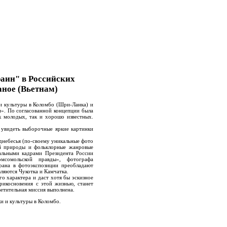
аин" в Российских
аное (Вьетнам)
и культуры в Коломбо (Шри-Ланка) и
». По согласованной концепции была
к молодых, так и хорошо известных.
 увидеть выборочные яркие картинки
однебесья (по-своему уникальные фото
кой природы и фольклорные жанровые
альными кадрами Президента России
сомольской правды», фотографа
трана в фотоэкспозиции преобладают
вляются Чукотка и Камчатка.
о характера и даст хотя бы эскизное
рикосновения с этой жизнью, станет
ветительная миссия выполнена.
ки и культуры в Коломбо.