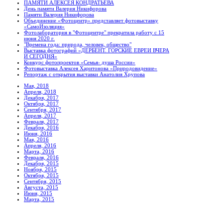
ПАМЯТИ АЛЕКСЕЯ КОНДРАТЬЕВА
День памяти Валерия Никифорова
Памяти Валерия Никифорова
Объединение «Фотоцентр» представляет фотовыставку
«СамоИзоляция»
Фотолаборатория в "Фотоцентре" прекратила работу с 15
июня 2020 г.
"Времена года: природа, человек, общество"
Выставка фотографий «ДЕРБЕНТ. ГОРСКИЕ ЕВРЕИ ВЧЕРА
И СЕГОДНЯ»
Конкурс фотопроектов «Семья- душа России»
Фотовыставка Алексея Харитонова «Природовидение»
Репортаж с открытия выставки Анатолия Хрупова
Мая, 2018
Апреля, 2018
Декабря, 2017
Октября, 2017
Сентября, 2017
Апреля, 2017
Февраля, 2017
Декабря, 2016
Июня, 2016
Мая, 2016
Апреля, 2016
Марта, 2016
Февраля, 2016
Декабря, 2015
Ноября, 2015
Октября, 2015
Сентября, 2015
Августа, 2015
Июня, 2015
Марта, 2015