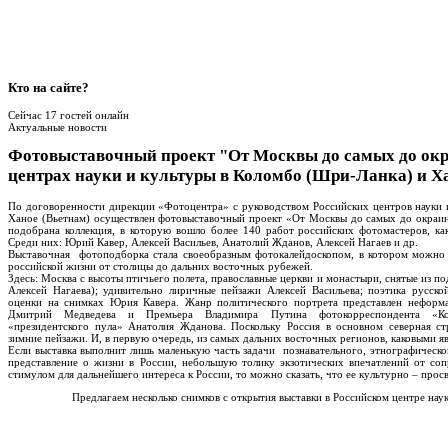
Кто
на сайте?
Сейчас 17 гостей онлайн
Актуальные новости
Фотовыставочный проект "От Москвы до самых до окр
центрах науки и культуры в Коломбо (Шри-Ланка) и Х
По договоренности дирекции «Фотоцентра» с руководством Российских центров науки 
Ханое (Вьетнам) осуществлен фотовыставочный проект «От Москвы до самых до окраин
подобрана коллекция, в которую вошло более 140 работ российских фотомастеров, ка
Среди них: Юрий Кавер, Алексей Васильев, Анатолий Жданов, Алексей Нагаев и др.
Выставочная фотоподборка стала своеобразным фотокалейдоскопом, в котором можно
российской жизни от столицы до дальних восточных рубежей.
Здесь: Москва с высоты птичьего полета, православные церкви и монастыри, снятые из п
Алексей Нагаева); удивительно лиричные пейзажи Алексей Васильева; поэтика русс
оценки на снимках Юрия Кавера. Жанр политического портрета представлен неформ
Дмитрий Медведева и Премьера Владимира Путина фотокорреспондента «Ком
«президентского пула» Анатолия Жданова. Поскольку Россия в основном северная с
зимние пейзажи. И, в первую очередь, из самых дальних восточных регионов, каковыми я
Если выставка выполнит лишь маленькую часть задачи познавательного, этнографическог
представление о жизни в России, небольшую толику экзотических впечатлений от соп
стимулом для дальнейшего интереса к России, то можно сказать, что ее культурно – прос
Предлагаем несколько снимков с открытия выставки в Российском центре нау