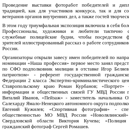
Проведение выставки фоторабот победителей и дип
традицией, как для участников конкурса, так и для со
ветеранов органов внутренних дел, а также гостей творчес
В этом году триумфальная экспозиция включила в себя бол
Профессионалы, художники и любители тактично ст
служебные полицейские будни, чтобы посредством 
зрителей иллюстрированный рассказ о работе сотрудников
России.
Организаторы открыли завесу имен победителей по напра
номинации «Наша профессия» первое место занял предс
по СФО подполковник милиции в отставке Игор Беляев
патриотизм» - референт государственной гражданс
Федерации 2 класса Экспертно-криминалистического ц
Ставропольскому краю Роман Курбанов; «Портрет» 
информации и общественных связей ГУ МВД России 
Виталий Иванов, «Пейзаж» - заместитель начальника 
Салехарду Ямало-Ненецкого автономного округа подполк
Евгений Кужилев; «Спортивная фотография» - сп
общественностью МО МВД России «Новолялински
Свердловской области Виктория Кучева; «Полиция
гражданский фотограф Сергей Ромашев.