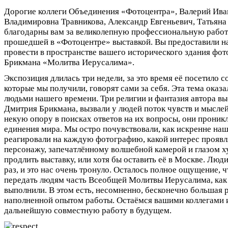
Дорогие коллеги Объединения «Фотоцентра», Валерий Ив
Владимировна Травникова, Александр Евгеньевич, Татьяна
благодарны вам за великолепную профессиональную работу
прошедшей в «Фотоцентре» выставкой. Вы предоставили н
провести в пространстве вашего исторического здания фо
Брикмана «Молитва Иерусалима».
Экспозиция длилась три недели, за это время её посетило с
которые мы получили, говорят сами за себя. Эта тема оказ
людьми нашего времени. Три религии и фантазия автора в
Дмитрия Брикмана, вызвали у людей поток чувств и мысле
некую опору в поисках ответов на их вопросы, они проник
единения мира. Мы остро почувствовали, как искренне наш
реагировали на каждую фотографию, какой интерес прояв
персонажу, запечатлённому волшебной камерой и глазом х
продлить выставку, или хотя бы оставить её в Москве. Люд
раз, и это нас очень тронуло. Осталось полное ощущение,
передать людям часть Всеобщей Молитвы Иерусалима, как
выполнили. В этом есть, несомненно, бесконечно большая 
наполненной опытом работы. Остаёмся вашими коллегами 
дальнейшую совместную работу в будущем.