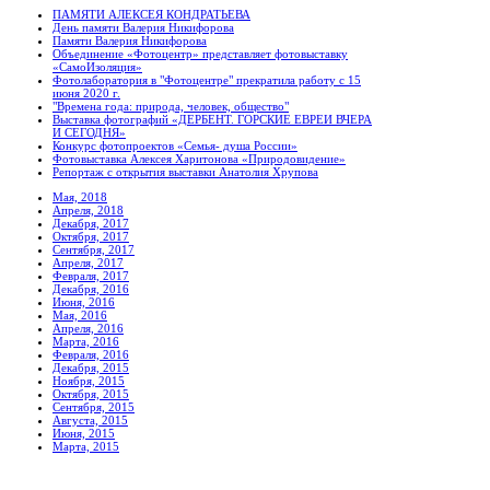
ПАМЯТИ АЛЕКСЕЯ КОНДРАТЬЕВА
День памяти Валерия Никифорова
Памяти Валерия Никифорова
Объединение «Фотоцентр» представляет фотовыставку
«СамоИзоляция»
Фотолаборатория в "Фотоцентре" прекратила работу с 15
июня 2020 г.
"Времена года: природа, человек, общество"
Выставка фотографий «ДЕРБЕНТ. ГОРСКИЕ ЕВРЕИ ВЧЕРА
И СЕГОДНЯ»
Конкурс фотопроектов «Семья- душа России»
Фотовыставка Алексея Харитонова «Природовидение»
Репортаж с открытия выставки Анатолия Хрупова
Мая, 2018
Апреля, 2018
Декабря, 2017
Октября, 2017
Сентября, 2017
Апреля, 2017
Февраля, 2017
Декабря, 2016
Июня, 2016
Мая, 2016
Апреля, 2016
Марта, 2016
Февраля, 2016
Декабря, 2015
Ноября, 2015
Октября, 2015
Сентября, 2015
Августа, 2015
Июня, 2015
Марта, 2015