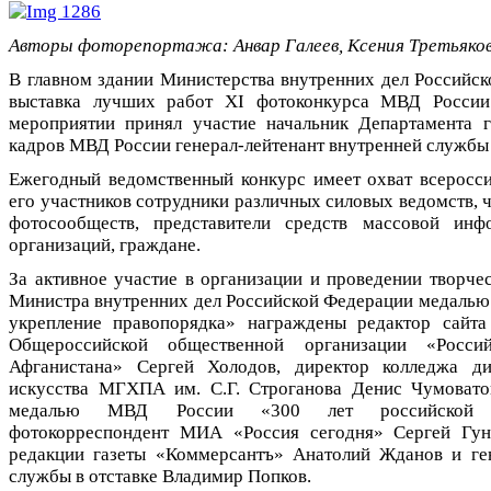
Авторы фоторепортажа: Анвар Галеев, Ксения Третьяков
В главном здании Министерства внутренних дел Российс
выставка лучших работ XI фотоконкурса МВД России
мероприятии принял участие начальник Департамента 
кадров МВД России генерал-лейтенант внутренней служб
Ежегодный ведомственный конкурс имеет охват всеросси
его участников сотрудники различных силовых ведомств,
фотосообществ, представители средств массовой инф
организаций, граждане.
За активное участие в организации и проведении творче
Министра внутренних дел Российской Федерации медалью
укрепление правопорядка» награждены редактор сайт
Общероссийской общественной организации «Росси
Афганистана» Сергей Холодов, директор колледжа ди
искусства МГХПА им. С.Г. Строганова Денис Чумовато
медалью МВД России «300 лет российской п
фотокорреспондент МИА «Россия сегодня» Сергей Гуне
редакции газеты «Коммерсантъ» Анатолий Жданов и ге
службы в отставке Владимир Попков.