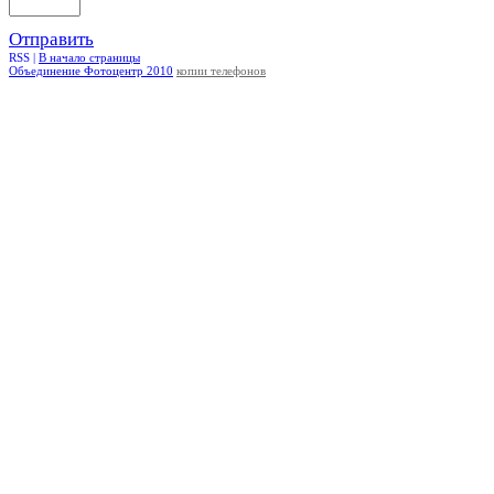
Отправить
RSS |
В начало страницы
Объединение Фотоцентр 2010
копии телефонов