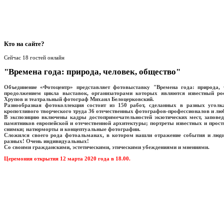
Кто
на сайте?
Сейчас 18 гостей онлайн
"Времена года: природа, человек, общество"
Объединение «Фотоцентр» представляет фотовыставку "Времена года: природа, 
продолжением цикла выставок, организаторами которых являются известный ро
Хрупов и театральный фотограф Михаил Белоцерковский.
Разнообразная фотоколлекция состоит из 150 работ, сделанных в разных уголк
кропотливого творческого труда 36 отечественных фотографов-профессионалов и лю
В экспозицию включены кадры достопримечательностей экзотических мест, запове
памятников европейской и отечественной архитектуры; портреты известных и про
снимки; натюрморты и концептуальные фотографии.
Сложился своего рода фотоальманах, в котором нашли отражение события и люд
разных! Очень индивидуальных!
Со своими гражданскими, эстетическими, этическими убеждениями и мнениями.
Церемония открытия 12 марта 2020 года в 18.00.