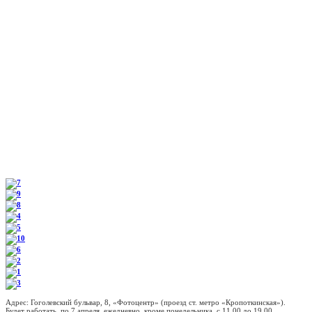
Адрес: Гоголевский бульвар, 8, «Фотоцентр» (проезд ст. метро «Кропоткинская»).
Будет работать по 7 апреля ежедневно, кроме понедельника, с 11.00 до 19.00.