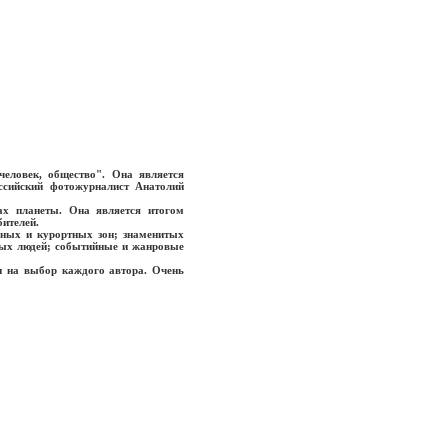
человек, общество". Она является
ссийский фотожурналист Анатолий
ах планеты. Она является итогом
бителей.
дных и курортных зон; знаменитых
стых людей; событийные и жанровые
и на выбор каждого автора. Очень