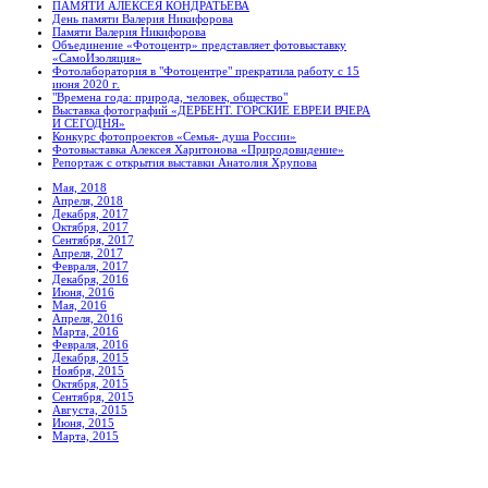
ПАМЯТИ АЛЕКСЕЯ КОНДРАТЬЕВА
День памяти Валерия Никифорова
Памяти Валерия Никифорова
Объединение «Фотоцентр» представляет фотовыставку
«СамоИзоляция»
Фотолаборатория в "Фотоцентре" прекратила работу с 15
июня 2020 г.
"Времена года: природа, человек, общество"
Выставка фотографий «ДЕРБЕНТ. ГОРСКИЕ ЕВРЕИ ВЧЕРА
И СЕГОДНЯ»
Конкурс фотопроектов «Семья- душа России»
Фотовыставка Алексея Харитонова «Природовидение»
Репортаж с открытия выставки Анатолия Хрупова
Мая, 2018
Апреля, 2018
Декабря, 2017
Октября, 2017
Сентября, 2017
Апреля, 2017
Февраля, 2017
Декабря, 2016
Июня, 2016
Мая, 2016
Апреля, 2016
Марта, 2016
Февраля, 2016
Декабря, 2015
Ноября, 2015
Октября, 2015
Сентября, 2015
Августа, 2015
Июня, 2015
Марта, 2015