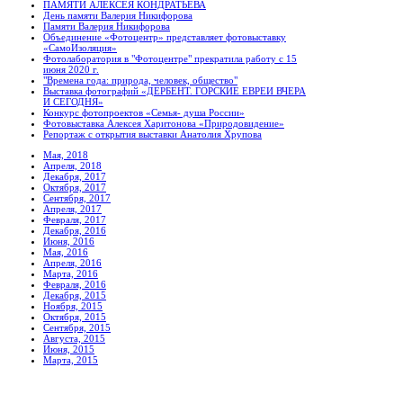
ПАМЯТИ АЛЕКСЕЯ КОНДРАТЬЕВА
День памяти Валерия Никифорова
Памяти Валерия Никифорова
Объединение «Фотоцентр» представляет фотовыставку
«СамоИзоляция»
Фотолаборатория в "Фотоцентре" прекратила работу с 15
июня 2020 г.
"Времена года: природа, человек, общество"
Выставка фотографий «ДЕРБЕНТ. ГОРСКИЕ ЕВРЕИ ВЧЕРА
И СЕГОДНЯ»
Конкурс фотопроектов «Семья- душа России»
Фотовыставка Алексея Харитонова «Природовидение»
Репортаж с открытия выставки Анатолия Хрупова
Мая, 2018
Апреля, 2018
Декабря, 2017
Октября, 2017
Сентября, 2017
Апреля, 2017
Февраля, 2017
Декабря, 2016
Июня, 2016
Мая, 2016
Апреля, 2016
Марта, 2016
Февраля, 2016
Декабря, 2015
Ноября, 2015
Октября, 2015
Сентября, 2015
Августа, 2015
Июня, 2015
Марта, 2015