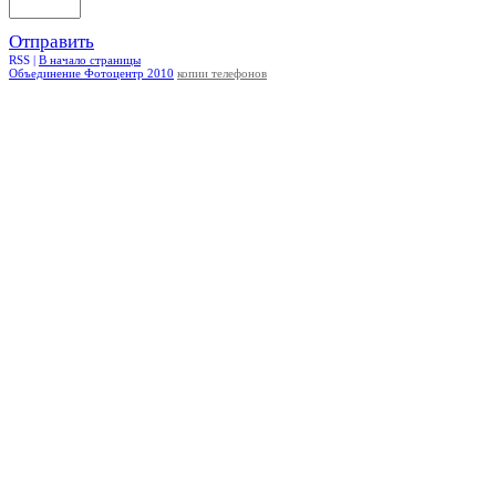
Отправить
RSS |
В начало страницы
Объединение Фотоцентр 2010
копии телефонов