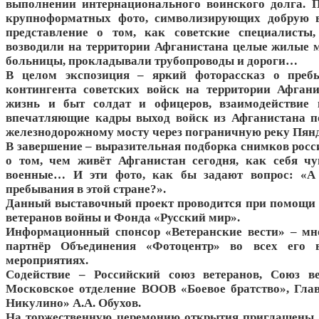
выполнении интернационального воинского долга.
П
крупноформатных фото, символизирующих добрую
представление о том, как советские специалисты,
возводили на территории Афганистана целые жилые
больницы, прокладывали трубопроводы и дороги…
В целом экспозиция – яркий фоторассказ о преб
контингента советских войск на территории Афган
жизнь и быт солдат и офицеров, взаимодействие
впечатляющие кадры выход войск из Афганистана п
железнодорожному мосту через пограничную реку Пян
В завершение – выразительная подборка снимков росс
о том, чем живёт Афганистан сегодня, как себя ч
военные… И эти фото, как бы задают вопрос: «А
пребывания в этой стране?».
Данный выставочный проект проводится при помощи
ветеранов войны и Фонда «Русский мир».
Информационный спонсор «Ветеранские вести» – мн
партнёр Объединения «Фотоцентр» во всех его в
мероприятиях.
Содействие – Российский союз ветеранов, Союз ве
Московское отделение ВООВ «Боевое братство», Гла
Никулино» А.А. Обухов.
На торжественную церемонию открытия приглашены 