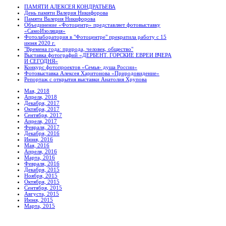
ПАМЯТИ АЛЕКСЕЯ КОНДРАТЬЕВА
День памяти Валерия Никифорова
Памяти Валерия Никифорова
Объединение «Фотоцентр» представляет фотовыставку
«СамоИзоляция»
Фотолаборатория в "Фотоцентре" прекратила работу с 15
июня 2020 г.
"Времена года: природа, человек, общество"
Выставка фотографий «ДЕРБЕНТ. ГОРСКИЕ ЕВРЕИ ВЧЕРА
И СЕГОДНЯ»
Конкурс фотопроектов «Семья- душа России»
Фотовыставка Алексея Харитонова «Природовидение»
Репортаж с открытия выставки Анатолия Хрупова
Мая, 2018
Апреля, 2018
Декабря, 2017
Октября, 2017
Сентября, 2017
Апреля, 2017
Февраля, 2017
Декабря, 2016
Июня, 2016
Мая, 2016
Апреля, 2016
Марта, 2016
Февраля, 2016
Декабря, 2015
Ноября, 2015
Октября, 2015
Сентября, 2015
Августа, 2015
Июня, 2015
Марта, 2015