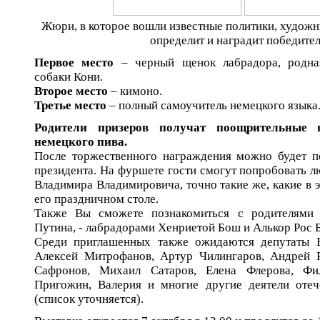
Жюри, в которое вошли известные политики, художни
определит и наградит победител
Первое место
– черный щенок лабрадора, родная
собаки Кони.
Второе место
– кимоно.
Третье место
– полный самоучитель немецкого языка
Родители призеров получат поощрительные
немецкого пива.
После торжественного награждения можно будет по
президента. На фуршете гости смогут попробовать 
Владимира Владимировича, точно такие же, какие в э
его праздничном столе.
Также Вы сможете познакомиться с родителями
Путина, - лабрадорами Хенриетой Бош и Алькор Рос
Среди приглашенных также ожидаются депутаты 
Алексей Митрофанов, Артур Чилингаров, Андрей 
Сафронов, Михаил Сатаров, Елена Флерова, Фи
Пригожин, Валерия и многие другие деятели отеч
(список уточняется).