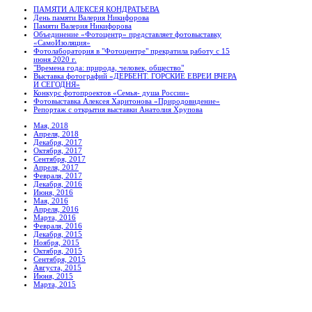
ПАМЯТИ АЛЕКСЕЯ КОНДРАТЬЕВА
День памяти Валерия Никифорова
Памяти Валерия Никифорова
Объединение «Фотоцентр» представляет фотовыставку
«СамоИзоляция»
Фотолаборатория в "Фотоцентре" прекратила работу с 15
июня 2020 г.
"Времена года: природа, человек, общество"
Выставка фотографий «ДЕРБЕНТ. ГОРСКИЕ ЕВРЕИ ВЧЕРА
И СЕГОДНЯ»
Конкурс фотопроектов «Семья- душа России»
Фотовыставка Алексея Харитонова «Природовидение»
Репортаж с открытия выставки Анатолия Хрупова
Мая, 2018
Апреля, 2018
Декабря, 2017
Октября, 2017
Сентября, 2017
Апреля, 2017
Февраля, 2017
Декабря, 2016
Июня, 2016
Мая, 2016
Апреля, 2016
Марта, 2016
Февраля, 2016
Декабря, 2015
Ноября, 2015
Октября, 2015
Сентября, 2015
Августа, 2015
Июня, 2015
Марта, 2015