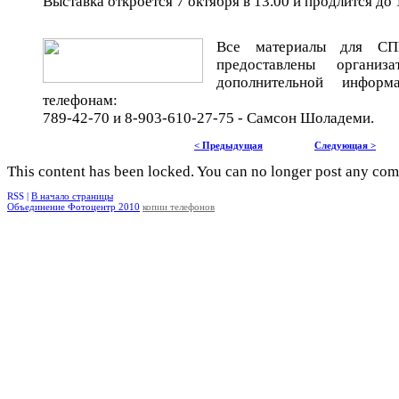
Выставка откроется 7 октября в 13.00 и продлится до 
Все материалы для С
предоставлены организ
дополнительной информ
телефонам:
789-42-70 и 8-903-610-27-75 - Самсон Шоладеми.
< Предыдущая
Следующая >
This content has been locked. You can no longer post any co
RSS |
В начало страницы
Объединение Фотоцентр 2010
копии телефонов