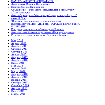
ПАМЯТИ АЛЕКСЕЯ КОНДРАТЬЕВА
День памяти Валерия Никифорова
Памяти Валерия Никифорова
Объединение «Фотоцентр» представляет фотовыставку
«СамоИзоляция»
Фотолаборатория в "Фотоцентре" прекратила работу с 15
июня 2020 г.
"Времена года: природа, человек, общество"
Выставка фотографий «ДЕРБЕНТ. ГОРСКИЕ ЕВРЕИ ВЧЕРА
И СЕГОДНЯ»
Конкурс фотопроектов «Семья- душа России»
Фотовыставка Алексея Харитонова «Природовидение»
Репортаж с открытия выставки Анатолия Хрупова
Мая, 2018
Апреля, 2018
Декабря, 2017
Октября, 2017
Сентября, 2017
Апреля, 2017
Февраля, 2017
Декабря, 2016
Июня, 2016
Мая, 2016
Апреля, 2016
Марта, 2016
Февраля, 2016
Декабря, 2015
Ноября, 2015
Октября, 2015
Сентября, 2015
Августа, 2015
Июня, 2015
Марта, 2015