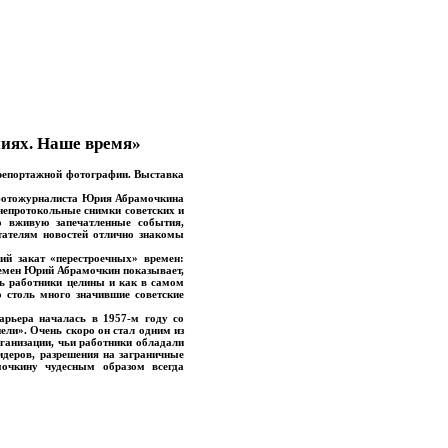
иях. Наше время»
 репортажной фотографии. Выставка
о фотожурналиста Юрия Абрамочкина
 непротокольные снимки советских и
о вживую запечатленные события,
тателям новостей отлично знакомы
ий закат «перестроечных» времен:
времен Юрий Абрамочкин показывает,
ь работники целины и как в самом
 столь много значившие советские
рьера началась в 1957-м году со
ли». Очень скоро он стал одним из
ганизации, чьи работники обладали
деров, разрешения на заграничные
очкину чудесным образом всегда