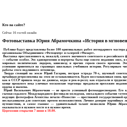
Кто
на сайте?
Сейчас 16 гостей онлайн
Фотовыставка Юрия Абрамочкина «История в мгновен
Публике будут представлены более 100 оригинальных работ легендарного мастера
организована Объединением «Фотоцентр» и галереей «Филарт».
Выставка прославленного и, пожалуй, самого значимого советского и российског
— событие особое. Это одновременно и портреты быта еще совсем недавних эпох, и
мировых политических лидеров, кинозвезд и прочих героев своего времени. Эт
успевшие приютиться на страницах школьных учебников истории. Регулярным чи
работы этого подлинного летописца.
Твердо стоящий на земле Юрий Гагарин, пестрая эстрада 70-х, шумный советск
ярчайшая ретроспектива на этом не останавливается. Будто восстанавливая связь 
как в СССР пришла мода на джинсы, кеды и рок-н-ролл; как отдыхали и трудилис
конце прошлого века уличные московские торговцы продавали прохожим недавно
ордена и знамена.
Юрий Васильевич Абрамочкин — не просто успешный фотокорреспондент. Его ка
съемки седьмого Международного фестиваля молодежи, эпохального события «оттепе
ведущих фотографов Агентства печати «Новости» — престижной государственной ор
неслыханными для советских времен возможностями. Личное доверие партийных ли
путешествия, и самое главное — удивительный талант позволили Юрию Абрам
оказываться в нужном месте и в нужное время.
Церемония открытия 7 июня в 18.00.