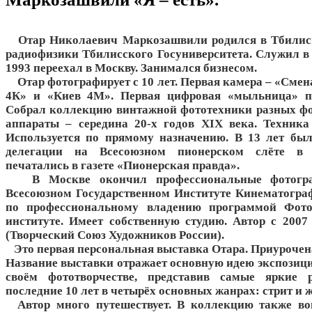
Отар Николаевич Маркозашвили родился в Тбилиси
радиофизики Тбилисского Госуниверситета. Служил в 
1993 переехал в Москву. Занимался бизнесом.
Отар фотографирует с 10 лет. Первая камера – «Смен
4К» и «Киев 4М». Первая цифровая «мыльница» по
Собрал коллекцию винтажной фототехники разных ф
аппараты – середина 20-х годов XIX века. Техника
Используется по прямому назначению. В 13 лет был
делегации на Всесоюзном пионерском слёте в 
печатались в газете «Пионерская правда».
В Москве окончил профессиональные фотогра
Всесоюзном Государственном Институте Кинематогра
по профессиональному владению программой Фот
институте. Имеет собственную студию. Автор с 200
(Творческий Союз Художников России).
Это первая персональная выставка Отара. Приурочена
Название выставки отражает основную идею экспозиции 
своём фототворчестве, представив самые яркие 
последние 10 лет в четырёх основных жанрах: стрит и ж
Автор много путешествует. В коллекцию также во