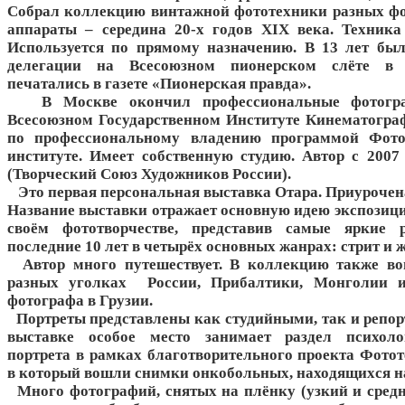
Собрал коллекцию винтажной фототехники разных ф
аппараты – середина 20-х годов XIX века. Техника
Используется по прямому назначению. В 13 лет был
делегации на Всесоюзном пионерском слёте в 
печатались в газете «Пионерская правда».
В Москве окончил профессиональные фотогра
Всесоюзном Государственном Институте Кинематогра
по профессиональному владению программой Фот
институте. Имеет собственную студию. Автор с 200
(Творческий Союз Художников России).
Это первая персональная выставка Отара. Приурочена
Название выставки отражает основную идею экспозиции 
своём фототворчестве, представив самые яркие 
последние 10 лет в четырёх основных жанрах: стрит и ж
Автор много путешествует. В коллекцию также во
разных уголках России, Прибалтики, Монголии и
фотографа в Грузии.
Портреты представлены как студийными, так и репо
выставке особое место занимает раздел психоло
портрета в рамках благотворительного проекта Фотот
в который вошли снимки онкобольных, находящихся на
Много фотографий, снятых на плёнку (узкий и средн