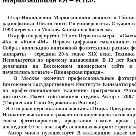
Отар Николаевич Маркозашвили родился в Тбилиси
радиофизики Тбилисского Госуниверситета. Служил в 
1993 переехал в Москву. Занимался бизнесом.
Отар фотографирует с 10 лет. Первая камера – «Смен
4К» и «Киев 4М». Первая цифровая «мыльница» по
Собрал коллекцию винтажной фототехники разных ф
аппараты – середина 20-х годов XIX века. Техника
Используется по прямому назначению. В 13 лет был
делегации на Всесоюзном пионерском слёте в 
печатались в газете «Пионерская правда».
В Москве окончил профессиональные фотогра
Всесоюзном Государственном Институте Кинематогра
по профессиональному владению программой Фот
институте. Имеет собственную студию. Автор с 200
(Творческий Союз Художников России).
Это первая персональная выставка Отара. Приурочена
Название выставки отражает основную идею экспозиции 
своём фототворчестве, представив самые яркие 
последние 10 лет в четырёх основных жанрах: стрит и ж
Автор много путешествует. В коллекцию также во