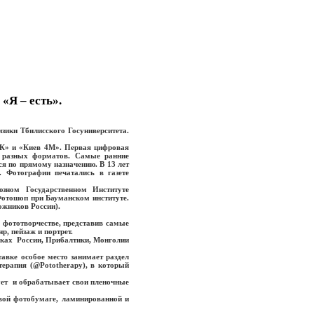
Я – есть».
ики Тбилисского Госуниверситета.
К» и «Киев 4М». Первая цифровая
и разных форматов. Самые ранние
ся по прямому назначению. В 13 лет
. Фотографии печатались в газете
ном Государственном Институте
отошоп при Бауманском институте.
ожников России).
м фототворчестве, представив самые
р, пейзаж и портрет.
лках России, Прибалтики, Монголии
вке особое место занимает раздел
терапия (@Pototherapy), в который
ует и обрабатывает свои пленочные
вой фотобумаге, ламинированной и