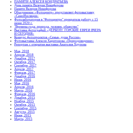
ПАМЯТИ АЛЕКСЕЯ КОНДРАТЬЕВА
День памяти Валерия Никифорова
Памяти Валерия Никифорова
Объединение «Фотоцентр» представляет фотовыставку
«СамоИзоляция»
Фотолаборатория в "Фотоцентре" прекратила работу с 15
июня 2020 г.
"Времена года: природа, человек, общество"
Выставка фотографий «ДЕРБЕНТ. ГОРСКИЕ ЕВРЕИ ВЧЕРА
И СЕГОДНЯ»
Конкурс фотопроектов «Семья- душа России»
Фотовыставка Алексея Харитонова «Природовидение»
Репортаж с открытия выставки Анатолия Хрупова
Мая, 2018
Апреля, 2018
Декабря, 2017
Октября, 2017
Сентября, 2017
Апреля, 2017
Февраля, 2017
Декабря, 2016
Июня, 2016
Мая, 2016
Апреля, 2016
Марта, 2016
Февраля, 2016
Декабря, 2015
Ноября, 2015
Октября, 2015
Сентября, 2015
Августа, 2015
Июня, 2015
Марта, 2015