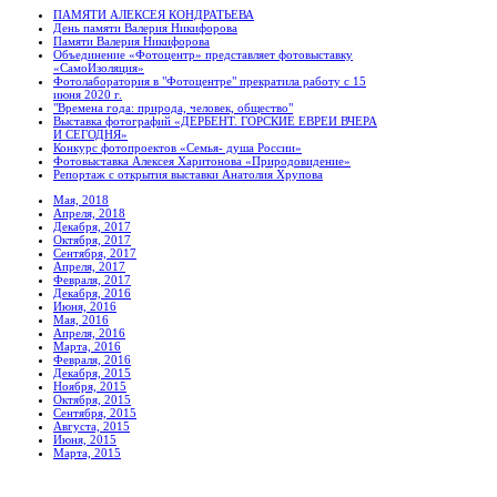
ПАМЯТИ АЛЕКСЕЯ КОНДРАТЬЕВА
День памяти Валерия Никифорова
Памяти Валерия Никифорова
Объединение «Фотоцентр» представляет фотовыставку
«СамоИзоляция»
Фотолаборатория в "Фотоцентре" прекратила работу с 15
июня 2020 г.
"Времена года: природа, человек, общество"
Выставка фотографий «ДЕРБЕНТ. ГОРСКИЕ ЕВРЕИ ВЧЕРА
И СЕГОДНЯ»
Конкурс фотопроектов «Семья- душа России»
Фотовыставка Алексея Харитонова «Природовидение»
Репортаж с открытия выставки Анатолия Хрупова
Мая, 2018
Апреля, 2018
Декабря, 2017
Октября, 2017
Сентября, 2017
Апреля, 2017
Февраля, 2017
Декабря, 2016
Июня, 2016
Мая, 2016
Апреля, 2016
Марта, 2016
Февраля, 2016
Декабря, 2015
Ноября, 2015
Октября, 2015
Сентября, 2015
Августа, 2015
Июня, 2015
Марта, 2015