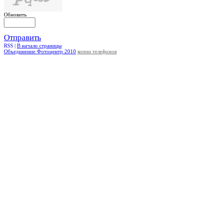
Обновить
Отправить
RSS |
В начало страницы
Объединение Фотоцентр 2010
копии телефонов