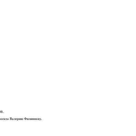
00.
роекта Валерию Филиппову.