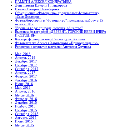
ПАМЯТИ АЛЕКСЕЯ КОНДРАТЬЕВА
День памяти Валерия Никифорова
Памяти Валерия Никифорова
Объединение «Фотоцентр» представляет фотовыставку
«СамоИзоляция»
Фотолаборатория в "Фотоцентре" прекратила работу с 15
июня 2020 г.
"Времена года: природа, человек, общество"
Выставка фотографий «ДЕРБЕНТ. ГОРСКИЕ ЕВРЕИ ВЧЕРА
И СЕГОДНЯ»
Конкурс фотопроектов «Семья- душа России»
Фотовыставка Алексея Харитонова «Природовидение»
Репортаж с открытия выставки Анатолия Хрупова
Мая, 2018
Апреля, 2018
Декабря, 2017
Октября, 2017
Сентября, 2017
Апреля, 2017
Февраля, 2017
Декабря, 2016
Июня, 2016
Мая, 2016
Апреля, 2016
Марта, 2016
Февраля, 2016
Декабря, 2015
Ноября, 2015
Октября, 2015
Сентября, 2015
Августа, 2015
Июня, 2015
Марта, 2015