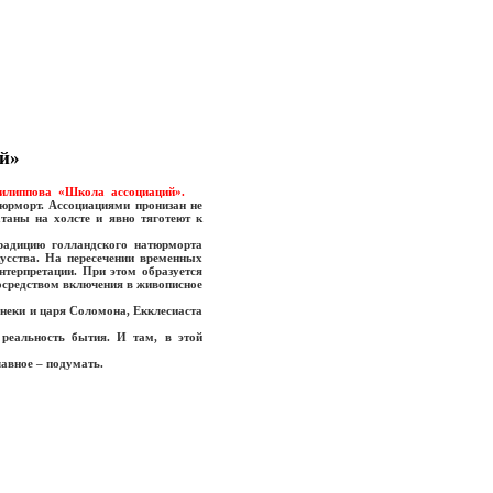
й»
Филиппова «Школа ассоциаций».
юрморт. Ассоциациями пронизан не
таны на холсте и явно тяготеют к
радицию голландского натюрморта
кусства. На пересечении временных
нтерпретации. При этом образуется
посредством включения в живописное
неки и царя Соломона, Екклесиаста
реальность бытия. И там, в этой
лавное – подумать.