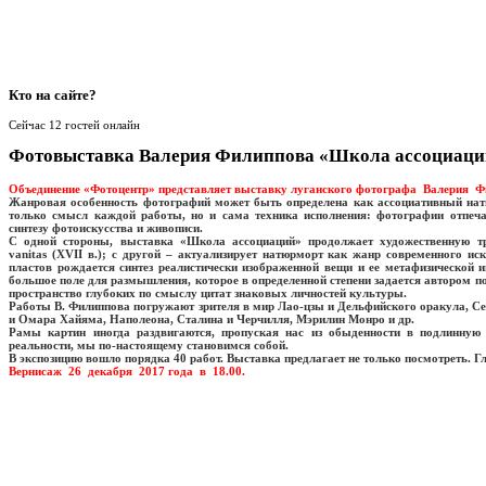
Кто
на сайте?
Сейчас 12 гостей онлайн
Фотовыставка Валерия Филиппова «Школа ассоциаци
Объединение «Фотоцентр» представляет выставку луганского фотографа Валерия 
Жанровая особенность фотографий может быть определена как ассоциативный нат
только смысл каждой работы, но и сама техника исполнения: фотографии отпеча
синтезу фотоискусства и живописи.
С одной стороны, выставка «Школа ассоциаций» продолжает художественную т
vanitas (XVII в.); с другой – актуализирует натюрморт как жанр современного ис
пластов рождается синтез реалистически изображенной вещи и ее метафизической и
большое поле для размышления, которое в определенной степени задается автором 
пространство глубоких по смыслу цитат знаковых личностей культуры.
Работы В. Филиппова погружают зрителя в мир Лао-цзы и Дельфийского оракула, Се
и Омара Хайяма, Наполеона, Сталина и Черчилля, Мэрилин Монро и др.
Рамы картин иногда раздвигаются, пропуская нас из обыденности в подлинную 
реальности, мы по-настоящему становимся собой.
В экспозицию вошло порядка 40 работ. Выставка предлагает не только посмотреть. Г
Вернисаж 26 декабря 2017 года в 18.00.