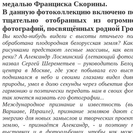
медалью Франциска Скорины.
В данную фотоколлекцию включено по
тщательно отобранных из огромно
фотографий, посвящённых родной Гр
Вы когда-нибудь видели с высоты птичьего по
обработана плодородная белорусская земля? К
рисунками предстают лесные массивы, как вел
реки? А Александр Лосминский (летающий фотогр
назвал Сергей Шереметьев – руководитель Белор
центра в Москве, где уже побывала его выста
поднимался в небо и своими глазами видел ди
природы, умел в долю секунды через объектив ф
гармонию и поэтически передать нам в своих фо
так хочется назвать его фотографии...
Международное признание и известность (в
Варшаве, Израиле), признание земляков дают 
энергию для новых замыслов и творческих проект
землю, - признаётся Александр, - и поэтому 
выставках и в фотоальбомах, чтобы как мож