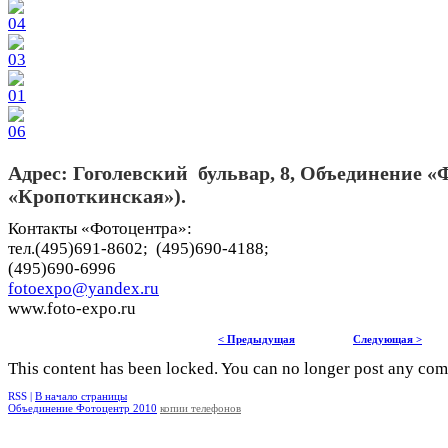
Адрес: Гоголевский бульвар, 8, Объединение «
«Кропоткинская»).
Контакты «Фотоцентра»:
тел.(495)691-8602; (495)690-4188;
(495)690-6996
fotoexpo@yandex.ru
www.foto-expo.ru
< Предыдущая
Следующая >
This content has been locked. You can no longer post any co
RSS |
В начало страницы
Объединение Фотоцентр 2010
копии телефонов