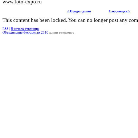
www.foto-expo.ru
< Предыдущая
Следующая >
This content has been locked. You can no longer post any co
RSS |
В начало страницы
Объединение Фотоцентр 2010
копии телефонов