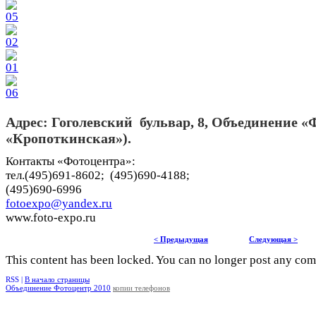
Адрес: Гоголевский бульвар, 8, Объединение «
«Кропоткинская»).
Контакты «Фотоцентра»:
тел.(495)691-8602; (495)690-4188;
(495)690-6996
fotoexpo@yandex.ru
www.foto-expo.ru
< Предыдущая
Следующая >
This content has been locked. You can no longer post any co
RSS |
В начало страницы
Объединение Фотоцентр 2010
копии телефонов