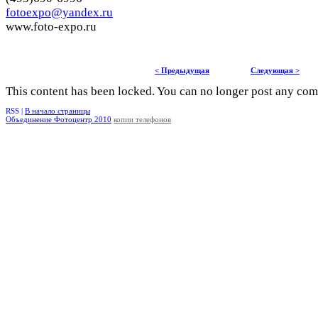
fotoexpo@yandex.ru
www.foto-expo.ru
< Предыдущая
Следующая >
This content has been locked. You can no longer post any co
RSS |
В начало страницы
Объединение Фотоцентр 2010
копии телефонов