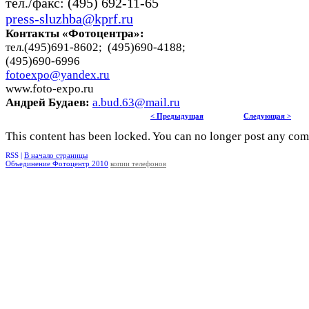
тел./факс: (495) 692-11-65
press-sluzhba@kprf.ru
Контакты «Фотоцентра»:
тел.(495)691-8602; (495)690-4188;
(495)690-6996
fotoexpo@yandex.ru
www.foto-expo.ru
Андрей Будаев:
a.bud.63@mail.ru
< Предыдущая
Следующая >
This content has been locked. You can no longer post any co
RSS |
В начало страницы
Объединение Фотоцентр 2010
копии телефонов