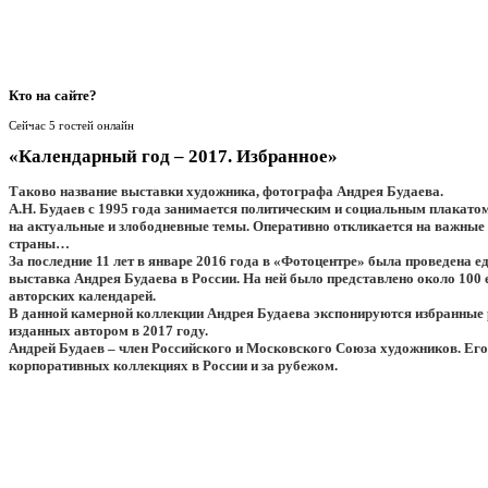
Кто
на сайте?
Сейчас 5 гостей онлайн
«Календарный год – 2017. Избранное»
Таково название выставки художника, фотографа Андрея Будаева.
А.Н. Будаев с 1995 года занимается политическим и социальным плакато
на актуальные и злободневные темы. Оперативно откликается на важные
страны…
За последние 11 лет в январе 2016 года в «Фотоцентре» была проведена 
выставка Андрея Будаева в России. На ней было представлено около 100 
авторских календарей.
В данной камерной коллекции Андрея Будаева экспонируются избранные 
изданных автором в 2017 году.
Андрей Будаев – член Российского и Московского Союза художников. Его
корпоративных коллекциях в России и за рубежом.