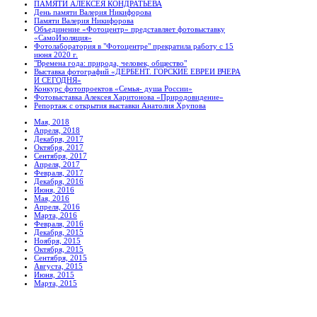
ПАМЯТИ АЛЕКСЕЯ КОНДРАТЬЕВА
День памяти Валерия Никифорова
Памяти Валерия Никифорова
Объединение «Фотоцентр» представляет фотовыставку
«СамоИзоляция»
Фотолаборатория в "Фотоцентре" прекратила работу с 15
июня 2020 г.
"Времена года: природа, человек, общество"
Выставка фотографий «ДЕРБЕНТ. ГОРСКИЕ ЕВРЕИ ВЧЕРА
И СЕГОДНЯ»
Конкурс фотопроектов «Семья- душа России»
Фотовыставка Алексея Харитонова «Природовидение»
Репортаж с открытия выставки Анатолия Хрупова
Мая, 2018
Апреля, 2018
Декабря, 2017
Октября, 2017
Сентября, 2017
Апреля, 2017
Февраля, 2017
Декабря, 2016
Июня, 2016
Мая, 2016
Апреля, 2016
Марта, 2016
Февраля, 2016
Декабря, 2015
Ноября, 2015
Октября, 2015
Сентября, 2015
Августа, 2015
Июня, 2015
Марта, 2015