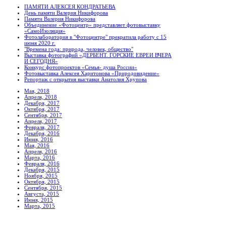
ПАМЯТИ АЛЕКСЕЯ КОНДРАТЬЕВА
День памяти Валерия Никифорова
Памяти Валерия Никифорова
Объединение «Фотоцентр» представляет фотовыставку
«СамоИзоляция»
Фотолаборатория в "Фотоцентре" прекратила работу с 15
июня 2020 г.
"Времена года: природа, человек, общество"
Выставка фотографий «ДЕРБЕНТ. ГОРСКИЕ ЕВРЕИ ВЧЕРА
И СЕГОДНЯ»
Конкурс фотопроектов «Семья- душа России»
Фотовыставка Алексея Харитонова «Природовидение»
Репортаж с открытия выставки Анатолия Хрупова
Мая, 2018
Апреля, 2018
Декабря, 2017
Октября, 2017
Сентября, 2017
Апреля, 2017
Февраля, 2017
Декабря, 2016
Июня, 2016
Мая, 2016
Апреля, 2016
Марта, 2016
Февраля, 2016
Декабря, 2015
Ноября, 2015
Октября, 2015
Сентября, 2015
Августа, 2015
Июня, 2015
Марта, 2015