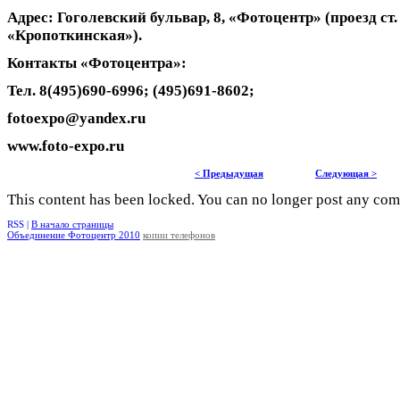
Адрес: Гоголевский бульвар, 8, «Фотоцентр» (проезд ст.
«Кропоткинская»).
Контакты «Фотоцентра»:
Тел. 8(495)690-6996; (495)691-8602;
fotoexpo
@
yandex
.
ru
www.foto-expo.ru
< Предыдущая
Следующая >
This content has been locked. You can no longer post any co
RSS |
В начало страницы
Объединение Фотоцентр 2010
копии телефонов