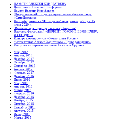
ПАМЯТИ АЛЕКСЕЯ КОНДРАТЬЕВА
День памяти Валерия Никифорова
Памяти Валерия Никифорова
Объединение «Фотоцентр» представляет фотовыставку
«СамоИзоляция»
Фотолаборатория в "Фотоцентре" прекратила работу с 15
июня 2020 г.
"Времена года: природа, человек, общество"
Выставка фотографий «ДЕРБЕНТ. ГОРСКИЕ ЕВРЕИ ВЧЕРА
И СЕГОДНЯ»
Конкурс фотопроектов «Семья- душа России»
Фотовыставка Алексея Харитонова «Природовидение»
Репортаж с открытия выставки Анатолия Хрупова
Мая, 2018
Апреля, 2018
Декабря, 2017
Октября, 2017
Сентября, 2017
Апреля, 2017
Февраля, 2017
Декабря, 2016
Июня, 2016
Мая, 2016
Апреля, 2016
Марта, 2016
Февраля, 2016
Декабря, 2015
Ноября, 2015
Октября, 2015
Сентября, 2015
Августа, 2015
Июня, 2015
Марта, 2015