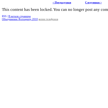
< Предыдущая
Следующая >
This content has been locked. You can no longer post any co
RSS |
В начало страницы
Объединение Фотоцентр 2010
копии телефонов