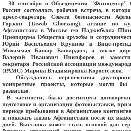
30 сентября в Объединении "Фотоцентр" 
России состоялась рабочая встреча, в котор
пресс-секретарь Совета безопасности Афга
Горзанг (Tawab Ghorzang), атташе по ку
Афганистана в Москве г-н Наджибулла Шинв
Президиума Общества дружбы и сотрудничес
Юрий Васильевич Крупнов и Вице-презид
Мохаммад Башар Башардост, а также дире
Валерий Иванович Никифоров и заместит
секретаря Российской ассоциации международн
(РАМС) Марина Владимировна Коростелева.
Обсуждались перспективы двусторон
конкретные проекты, которые могли бы с
развитию.
В частности, была достигнута договоренн
подготовке и организации фотовыставки, приз
периоде пребывания в Афганистане континген
и показать жизнь Афганистана после их выво
дней. Выставка может стать основой для серь