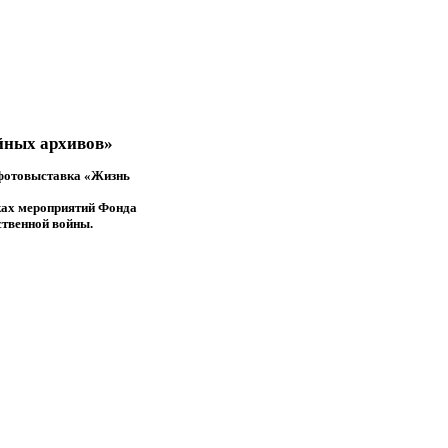
йных архивов»
а фотовыставка «Жизнь
ках мероприятий Фонда
ственной войны.