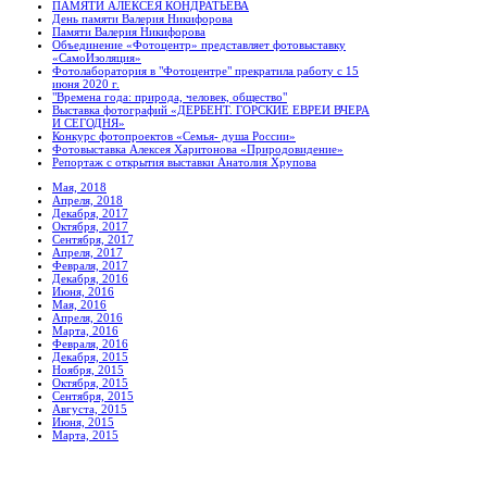
ПАМЯТИ АЛЕКСЕЯ КОНДРАТЬЕВА
День памяти Валерия Никифорова
Памяти Валерия Никифорова
Объединение «Фотоцентр» представляет фотовыставку
«СамоИзоляция»
Фотолаборатория в "Фотоцентре" прекратила работу с 15
июня 2020 г.
"Времена года: природа, человек, общество"
Выставка фотографий «ДЕРБЕНТ. ГОРСКИЕ ЕВРЕИ ВЧЕРА
И СЕГОДНЯ»
Конкурс фотопроектов «Семья- душа России»
Фотовыставка Алексея Харитонова «Природовидение»
Репортаж с открытия выставки Анатолия Хрупова
Мая, 2018
Апреля, 2018
Декабря, 2017
Октября, 2017
Сентября, 2017
Апреля, 2017
Февраля, 2017
Декабря, 2016
Июня, 2016
Мая, 2016
Апреля, 2016
Марта, 2016
Февраля, 2016
Декабря, 2015
Ноября, 2015
Октября, 2015
Сентября, 2015
Августа, 2015
Июня, 2015
Марта, 2015