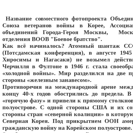
Название совместного фотопроекта Объедин
Союза ветеранов войны в Корее, Ассоциа
объединений Города-Героя Москвы, Моско
отделения ВООВ "Боевое братство".
Как всё начиналось? Атомный шантаж ССС
(Потсдамская конференция), в августе 1945
Хиросимы и Нагасаки) не возымел действ
Черчилля в Фултоне в 1946 г. стала своеоб
«холодной войны». Мир разделился на две 
стороны «железным занавесом».
Противоречия на международной арене ме
концу 40-х годов обострились до предела. В
«горячую фазу» и привели к прямому столкно
полуострове. С одной стороны США и их со
стороны стран «северной коалиции» в котору
Северная Корея. Под прикрытием ООН аме
гражданскую войну на Корейском полуострове.