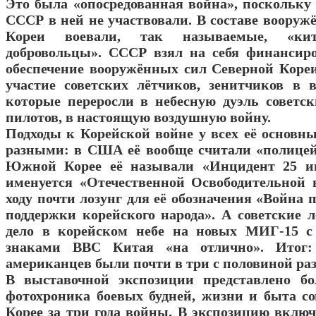
Это была «опосредованная война», поскольк
СССР в ней не участвовали. В составе вооруж
Кореи воевали, так называемые, «кит
добровольцы». СССР взял на себя финансиро
обеспечение вооружённых сил Северной Кореи
участие советских лётчиков, зенитчиков в 
которые переросли в небесную дуэль советс
пилотов, в настоящую воздушную войну.
Подходы к Корейской войне у всех её основн
разными: в США её вообще считали «полицей
Южной Корее её называли «Инцидент 25 и
именуется «Отечественной Освободительной 
ходу почти лозунг для её обозначения «Война
поддержки корейского народа». А советские л
дело в корейском небе на новых МИГ-15 с
знаками ВВС Китая «на отлично». Итог: 1
американцев были почти в три с половиной раз
В выставочной экспозиции представлено бо
фотохроника боевых будней, жизни и быта со
Корее за три года войны. В экспозицию вклю