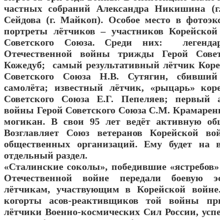
частных собраний Александра Никишина (г
Сейдова (г. Майкоп). Особое место в фотоэ
портреты лётчиков – участников Корейской
Советского Союза. Среди них: легенд
Отечественной войны трижды Герой Совет
Кожедуб; самый результативный лётчик Кор
Советского Союза Н.В. Сутягин, сбивший
самолёта; известный лётчик, «рыцарь» кор
Советского Союза Е.Г. Пепеляев; первый 
войны Герой Советского Союза С.М. Крамаренк
могикан. В свои 95 лет ведёт активную об
Возглавляет Союз ветеранов Корейской в
общественных организаций. Ему будет на 
отдельный раздел.
«Сталинские соколы», победившие «ястребов»
Отечественной войне передали боевую эс
лётчикам, участвующим в Корейской войне
когорты асов-реактивщиков той войны пр
лётчики Военно-космических Сил России, у