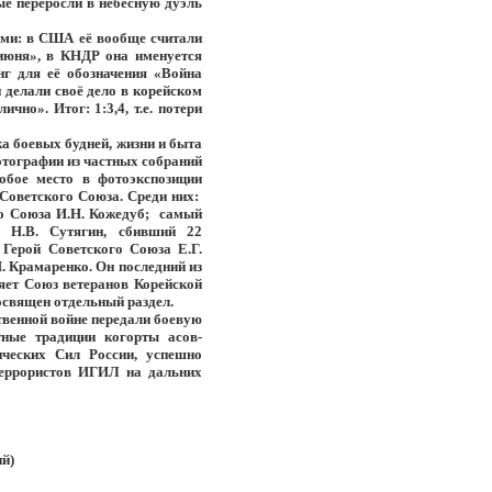
ые переросли в небесную дуэль
ыми: в США её вообще считали
июня», в КНДР она именуется
нг для её обозначения «Война
 делали своё дело в корейском
но». Итог: 1:3,4, т.е. потери
а боевых будней, жизни и быта
отографии из частных собраний
обое место в фотоэкспозиции
 Советского Союза. Среди них:
го Союза И.Н. Кожедуб; самый
а Н.В. Сутягин, сбивший 22
 Герой Советского Союза Е.Г.
. Крамаренко. Он последний из
ляет Союз ветеранов Корейской
освящен отдельный раздел.
твенной войне передали боевую
тные традиции когорты асов-
ческих Сил России, успешно
террористов ИГИЛ на дальних
ий)