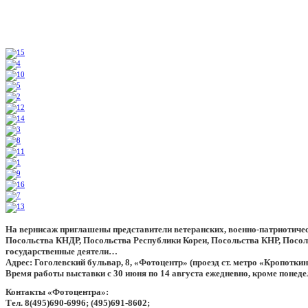
На вернисаж приглашены представители ветеранских, военно-патриотичес
Посольства КНДР, Посольства Республики Кореи, Посольства КНР, Посо
государственные деятели…
Адрес: Гоголевский бульвар, 8, «Фотоцентр» (проезд ст. метро «Кропоткин
Время работы выставки с 30 июня по 14 августа ежедневно, кроме понедель
Контакты «Фотоцентра»:
Тел. 8(495)690-6996; (495)691-8602;