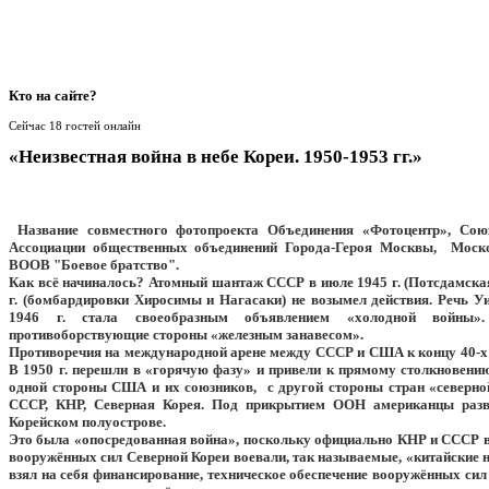
Кто
на сайте?
Сейчас 18 гостей онлайн
«Неизвестная война в небе Кореи. 1950-1953 гг.»
Название совместного фотопроекта Объединения «Фотоцентр», Союз
Ассоциации общественных объединений Города-Героя Москвы, Моско
ВООВ "Боевое братство".
Как всё начиналось? Атомный шантаж СССР в июле 1945 г. (Потсдамская
г. (бомбардировки Хиросимы и Нагасаки) не возымел действия. Речь У
1946 г. стала своеобразным объявлением «холодной войны»
противоборствующие стороны «железным занавесом».
Противоречия на международной арене между СССР и США к концу 40-х 
В 1950 г. перешли в «горячую фазу» и привели к прямому столкновени
одной стороны США и их союзников, с другой стороны стран «северн
СССР, КНР, Северная Корея. Под прикрытием ООН американцы разв
Корейском полуострове.
Это была «опосредованная война», поскольку официально КНР и СССР в 
вооружённых сил Северной Кореи воевали, так называемые, «китайские
взял на себя финансирование, техническое обеспечение вооружённых сил