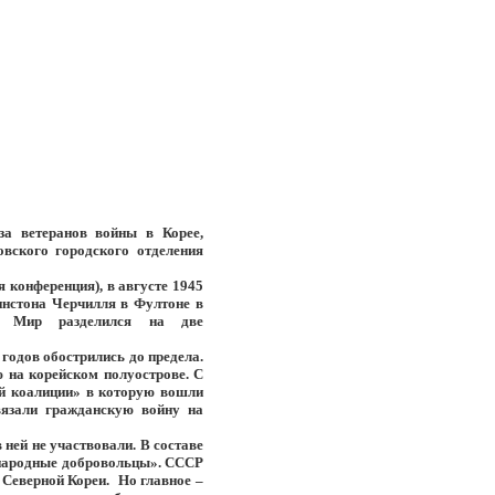
а ветеранов войны в Корее,
вского городского отделения
 конференция), в августе 1945
инстона Черчилля в Фултоне в
. Мир разделился на две
годов обострились до предела.
ю на корейском полуострове. С
ой коалиции» в которую вошли
язали гражданскую войну на
ней не участвовали. В составе
 народные добровольцы». СССР
 Северной Кореи. Но главное –