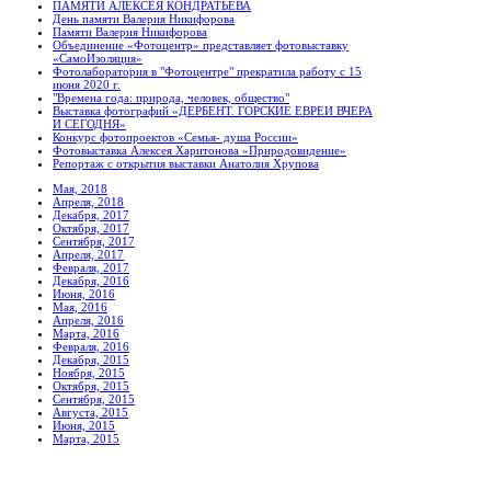
ПАМЯТИ АЛЕКСЕЯ КОНДРАТЬЕВА
День памяти Валерия Никифорова
Памяти Валерия Никифорова
Объединение «Фотоцентр» представляет фотовыставку
«СамоИзоляция»
Фотолаборатория в "Фотоцентре" прекратила работу с 15
июня 2020 г.
"Времена года: природа, человек, общество"
Выставка фотографий «ДЕРБЕНТ. ГОРСКИЕ ЕВРЕИ ВЧЕРА
И СЕГОДНЯ»
Конкурс фотопроектов «Семья- душа России»
Фотовыставка Алексея Харитонова «Природовидение»
Репортаж с открытия выставки Анатолия Хрупова
Мая, 2018
Апреля, 2018
Декабря, 2017
Октября, 2017
Сентября, 2017
Апреля, 2017
Февраля, 2017
Декабря, 2016
Июня, 2016
Мая, 2016
Апреля, 2016
Марта, 2016
Февраля, 2016
Декабря, 2015
Ноября, 2015
Октября, 2015
Сентября, 2015
Августа, 2015
Июня, 2015
Марта, 2015