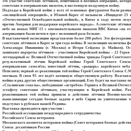
это участие советских лётчиков, зенитчиков в военных операциях, котор
советских и американских пилотов, в настоящую воздушную войну.
Подходы к Корейской войне у всех её основных фигурантов были разн
«полицейской операцией», в Южной Корее её называли «Инцидент 25 
«Отечественной Освободительной войной», в Китае в ходу почти лозу
против Америки для поддержки корейского народа». А советские лётчики
небе на новых МИГ-15 с опознавательными знаками ВВС Китая «на отлич
американцев были почти в три с половиной раза больше.
В выставочной экспозиции представлено более 200 работ. Это фотохроник
советских лётчиков в Корее за три года войны. В экспозицию включены ф
Александра Никишина (г. Москва) и Игоря Сейдова (г. Майкоп). Ос
занимают портреты лётчиков – участников Корейской войны – 22 Героя
легендарный ас Великой Отечественной войны трижды Герой Советско
результативный лётчик Корейской войны Герой Советского Союз
американских самолёта; известный лётчик, «рыцарь» корейского неба
Пепеляев; первый ас-реактивщик той войны Герой Советского Союза С.М
могикан. В свои 95 лет ведёт активную общественную работу. Возглав
войны и ряд других общественных организаций. Ему будет на выставке п
«Сталинские соколы», победившие «ястребов» Геринга в Великой Отечес
эстафету советским лётчикам, участвующим в Корейской войне. Ра
реактивщиков той войны приняли к действию лётчики Военно-косми
выполняющие сегодня боевые задачи в небе Сирии по уничтожению 
подступах к рубежам нашей Родины.
Выставка проводится при участии :
Российской ассоциации международного сотрудничества
Российского Союза ветеранов
Московского комитета ветеранов войны (Совет ветеранов боевых действ
Союза десантников России