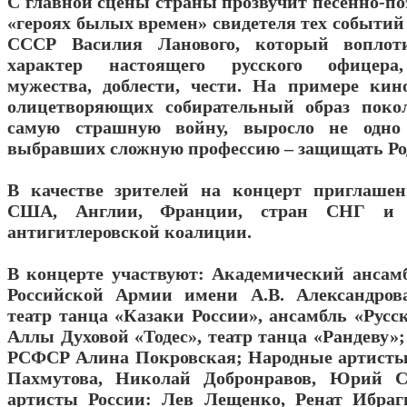
С главной сцены страны прозвучит песенно-по
«героях былых времен» свидетеля тех событий 
СССР Василия Ланового, который воплот
характер настоящего русского офицера,
мужества, доблести, чести. На примере кино
олицетворяющих собирательный образ покол
самую страшную войну, выросло не одно 
выбравших сложную профессию – защищать Ро
В качестве зрителей на концерт приглаше
США, Англии, Франции, стран СНГ и д
антигитлеровской коалиции.
В концерте участвуют: Академический ансам
Российской Армии имени А.В. Александрова
театр танца «Казаки России», ансамбль «Русс
Аллы Духовой «Тодес», театр танца «Рандеву»
РСФСР Алина Покровская; Народные артисты
Пахмутова, Николай Добронравов, Юрий С
артисты России: Лев Лещенко, Ренат Ибраг