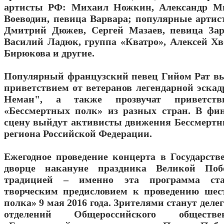
артисты РФ: Михаил Ножкин, Александр Ми
Воеводин, певица Варвара; популярные артис
Дмитрий Дюжев, Сергей Мазаев, певица Зар
Василий Ладюк, группа «Кватро», Алексей Хв
Бирюкова и другие.
Популярный французский певец Гийом Рат в
приветствием от ветеранов легендарной эска
Неман", а также прозвучат приветст
«Бессмертных полк» из разных стран. В фи
сцену выйдут активисты движения Бессмертн
региона Российской Федерации.
Ежегодное проведение концерта в Государст
дворце накануне праздника Великой Поб
традицией – именно эта программа ста
творческим предисловием к проведению шес
полка» 9 мая 2016 года. Зрителями станут дел
отделений Общероссийского обществ