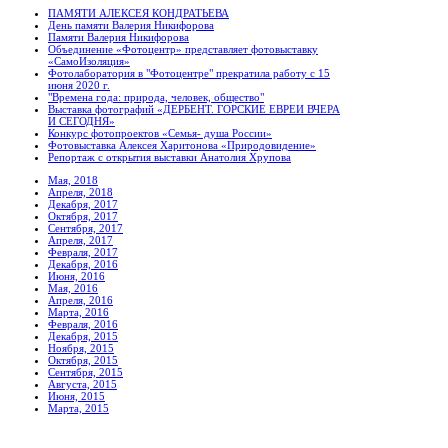
ПАМЯТИ АЛЕКСЕЯ КОНДРАТЬЕВА
День памяти Валерия Никифорова
Памяти Валерия Никифорова
Объединение «Фотоцентр» представляет фотовыставку
«СамоИзоляция»
Фотолаборатория в "Фотоцентре" прекратила работу с 15
июня 2020 г.
"Времена года: природа, человек, общество"
Выставка фотографий «ДЕРБЕНТ. ГОРСКИЕ ЕВРЕИ ВЧЕРА
И СЕГОДНЯ»
Конкурс фотопроектов «Семья- душа России»
Фотовыставка Алексея Харитонова «Природовидение»
Репортаж с открытия выставки Анатолия Хрупова
Мая, 2018
Апреля, 2018
Декабря, 2017
Октября, 2017
Сентября, 2017
Апреля, 2017
Февраля, 2017
Декабря, 2016
Июня, 2016
Мая, 2016
Апреля, 2016
Марта, 2016
Февраля, 2016
Декабря, 2015
Ноября, 2015
Октября, 2015
Сентября, 2015
Августа, 2015
Июня, 2015
Марта, 2015