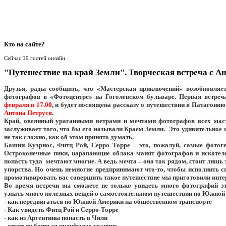
Кто
на сайте?
Сейчас 19 гостей онлайн
"Путешествие на край Земли". Творческая встреча с А
Друзья, рады сообщить, что «Мастерская приключений» возобновляет
фотографов в «Фотоцентре» на Гоголевском бульваре. Первая встреч
февраля в 17.00
,
и
будет посвящена рассказу о путешествии в Патагони
Антона Петруся
.
Край, овеянный ураганными ветрами и мечтами фотографов всех маст
заслуживает того, что бы его называли Краем Земли. Это удивительное м
не так сложно, как об этом принято думать.
Башни Куэрнос, Фитц Рой, Серро Торре – это, пожалуй, самые фотог
Остроконечные пики, царапающие облака манят фотографов и искател
попасть туда мечтают многие. А ведь мечта – она так рядом, стоит лишь
упорства. Но очень немногие предпринимают что-то, чтобы исполнить 
промотивировать вас совершить такое путешествие мы приготовили инте
Во время встречи вы сможете не только увидеть много фотографий эт
узнать много полезных вещей о самостоятельном путешествии по Южной
- как передвигаться по Южной Америки на общественном транспорте
- Как увидеть Фитц Рой и Серро-Торре
- как из Аргентины попасть в Чили
- стоит ли бояться чилийскую границу