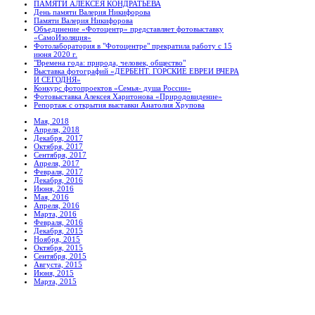
ПАМЯТИ АЛЕКСЕЯ КОНДРАТЬЕВА
День памяти Валерия Никифорова
Памяти Валерия Никифорова
Объединение «Фотоцентр» представляет фотовыставку
«СамоИзоляция»
Фотолаборатория в "Фотоцентре" прекратила работу с 15
июня 2020 г.
"Времена года: природа, человек, общество"
Выставка фотографий «ДЕРБЕНТ. ГОРСКИЕ ЕВРЕИ ВЧЕРА
И СЕГОДНЯ»
Конкурс фотопроектов «Семья- душа России»
Фотовыставка Алексея Харитонова «Природовидение»
Репортаж с открытия выставки Анатолия Хрупова
Мая, 2018
Апреля, 2018
Декабря, 2017
Октября, 2017
Сентября, 2017
Апреля, 2017
Февраля, 2017
Декабря, 2016
Июня, 2016
Мая, 2016
Апреля, 2016
Марта, 2016
Февраля, 2016
Декабря, 2015
Ноября, 2015
Октября, 2015
Сентября, 2015
Августа, 2015
Июня, 2015
Марта, 2015