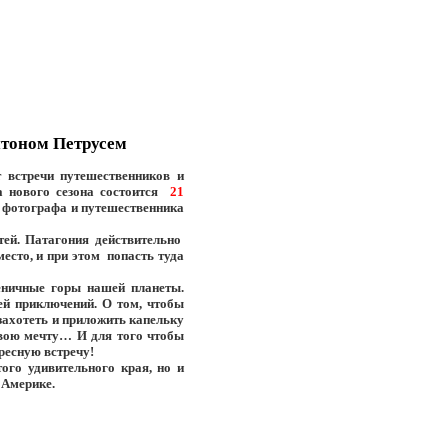
нтоном Петрусем
 встречи путешественников и
а нового сезона состоится
21
ю фотографа и путешественника
ей. Патагония действительно
есто, и при этом попасть туда
еничные горы нашей планеты.
ей приключений. О том, чтобы
 захотеть и приложить капельку
свою мечту… И для того чтобы
ресную встречу!
ого удивительного края, но и
 Америке.