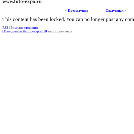
www.foto-expo.ru
< Предыдущая
Следующая >
This content has been locked. You can no longer post any co
RSS |
В начало страницы
Объединение Фотоцентр 2010
копии телефонов