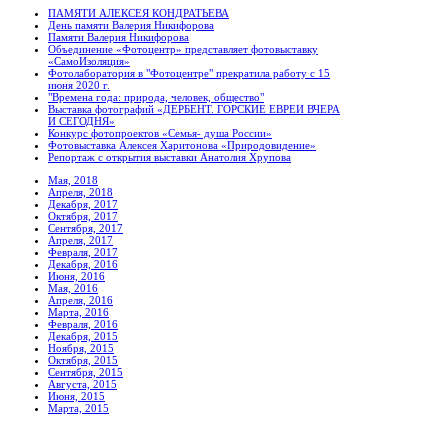
ПАМЯТИ АЛЕКСЕЯ КОНДРАТЬЕВА
День памяти Валерия Никифорова
Памяти Валерия Никифорова
Объединение «Фотоцентр» представляет фотовыставку
«СамоИзоляция»
Фотолаборатория в "Фотоцентре" прекратила работу с 15
июня 2020 г.
"Времена года: природа, человек, общество"
Выставка фотографий «ДЕРБЕНТ. ГОРСКИЕ ЕВРЕИ ВЧЕРА
И СЕГОДНЯ»
Конкурс фотопроектов «Семья- душа России»
Фотовыставка Алексея Харитонова «Природовидение»
Репортаж с открытия выставки Анатолия Хрупова
Мая, 2018
Апреля, 2018
Декабря, 2017
Октября, 2017
Сентября, 2017
Апреля, 2017
Февраля, 2017
Декабря, 2016
Июня, 2016
Мая, 2016
Апреля, 2016
Марта, 2016
Февраля, 2016
Декабря, 2015
Ноября, 2015
Октября, 2015
Сентября, 2015
Августа, 2015
Июня, 2015
Марта, 2015