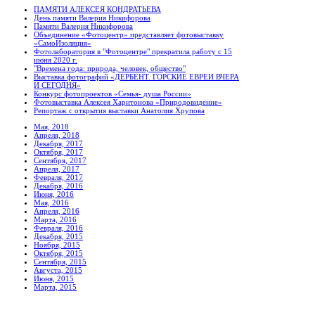
ПАМЯТИ АЛЕКСЕЯ КОНДРАТЬЕВА
День памяти Валерия Никифорова
Памяти Валерия Никифорова
Объединение «Фотоцентр» представляет фотовыставку
«СамоИзоляция»
Фотолаборатория в "Фотоцентре" прекратила работу с 15
июня 2020 г.
"Времена года: природа, человек, общество"
Выставка фотографий «ДЕРБЕНТ. ГОРСКИЕ ЕВРЕИ ВЧЕРА
И СЕГОДНЯ»
Конкурс фотопроектов «Семья- душа России»
Фотовыставка Алексея Харитонова «Природовидение»
Репортаж с открытия выставки Анатолия Хрупова
Мая, 2018
Апреля, 2018
Декабря, 2017
Октября, 2017
Сентября, 2017
Апреля, 2017
Февраля, 2017
Декабря, 2016
Июня, 2016
Мая, 2016
Апреля, 2016
Марта, 2016
Февраля, 2016
Декабря, 2015
Ноября, 2015
Октября, 2015
Сентября, 2015
Августа, 2015
Июня, 2015
Марта, 2015