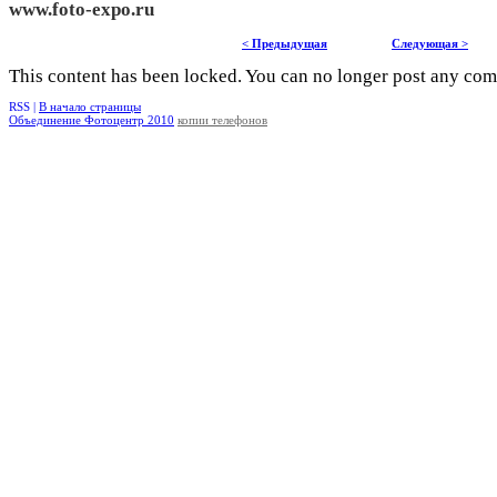
www.foto-expo.ru
< Предыдущая
Следующая >
This content has been locked. You can no longer post any co
RSS |
В начало страницы
Объединение Фотоцентр 2010
копии телефонов