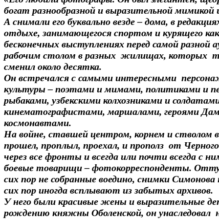
богат разнообразной и выразительной мимикой 
А снимали его буквально везде – дома, в редакциях
отдыхе, занимающегося спортом и курящего как
бесконечных выступлениях перед самой разной а
рабочим столом в разных жилищах, которых то
сменил около десятка.
Он встречался с самыми интересными персон
культуры – поэтами и мимами, политиками и п
рыбаками, узбекскими колхозниками и солдатами
кинематографистами, маршалами, героями Дам
космонавтами.
На войне, ставшей центром, корнем и стволом в
прошел, проплыл, проехал, и прополз от Черного
через все фронты и всегда или почти всегда с ни
боевые товарищи – фотокорреспонденты. Оттуд
сих пор не собранные воедино, снимки Симонова
сих пор иногда всплывают из забытых архивов.
У него были красивые жены и выразительные де
рождению княжны Оболенской, он унаследовал 