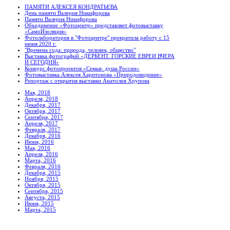
ПАМЯТИ АЛЕКСЕЯ КОНДРАТЬЕВА
День памяти Валерия Никифорова
Памяти Валерия Никифорова
Объединение «Фотоцентр» представляет фотовыставку
«СамоИзоляция»
Фотолаборатория в "Фотоцентре" прекратила работу с 15
июня 2020 г.
"Времена года: природа, человек, общество"
Выставка фотографий «ДЕРБЕНТ. ГОРСКИЕ ЕВРЕИ ВЧЕРА
И СЕГОДНЯ»
Конкурс фотопроектов «Семья- душа России»
Фотовыставка Алексея Харитонова «Природовидение»
Репортаж с открытия выставки Анатолия Хрупова
Мая, 2018
Апреля, 2018
Декабря, 2017
Октября, 2017
Сентября, 2017
Апреля, 2017
Февраля, 2017
Декабря, 2016
Июня, 2016
Мая, 2016
Апреля, 2016
Марта, 2016
Февраля, 2016
Декабря, 2015
Ноября, 2015
Октября, 2015
Сентября, 2015
Августа, 2015
Июня, 2015
Марта, 2015