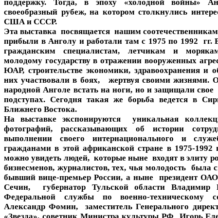
поддержку. Тогда, в эпоху «холодной войны» Ан
своеобразный рубеж, на котором столкнулись интере
США и СССР.
Эта выставка посвящается нашим соотечественникам,
прибыли в Анголу и работали там с 1975 по 1992 гг.
гражданским специалистам, летчикам и моряка
молодому государству в отражении вооруженных агре
ЮАР, строительстве экономики, здравоохранения и о
них участвовали в боях, жертвуя своими жизнями. 
народной Анголе встать на ноги, но и защищали свое
подступах. Сегодня такая же борьба ведется в Си
Ближнего Востока.
На выставке экспонируются уникальная коллекц
фотографий, рассказывающих об истории сотруд
выполнении своего интернационального и служ
гражданами в этой африканской стране в 1975-1992 
можно увидеть людей, которые ныне входят в элиту р
бизнесменов, журналистов, тех, чья молодость была 
бывший вице-премьер России, а ныне президент ОА
Сечин, губернатор Тульской области Владимир Г
Федеральной службы по военно-техническому со
Александр Фомин, заместитель Генерального дире
«Звезда», советник Министра культуры РФ Игорь Еле