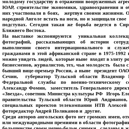
молодому государству в отражении вооруженных агре
ЮАР, строительстве экономики, здравоохранения и о
них участвовали в боях, жертвуя своими жизнями. 
народной Анголе встать на ноги, но и защищали свое
подступах. Сегодня такая же борьба ведется в Си
Ближнего Востока.
На выставке экспонируются уникальная коллекц
фотографий, рассказывающих об истории сотруд
выполнении своего интернационального и служ
гражданами в этой африканской стране в 1975-1992 
можно увидеть людей, которые ныне входят в элиту р
бизнесменов, журналистов, тех, чья молодость была 
бывший вице-премьер России, а ныне президент ОА
Сечин, губернатор Тульской области Владимир Г
Федеральной службы по военно-техническому со
Александр Фомин, заместитель Генерального дире
«Звезда», советник Министра культуры РФ Игорь Еле
правительства Тульской области Юрий Андрианов,
специальных проектов телекомпании НТВ Алексей
фоторедактор Андрей Поликанов и другие.
Среди авторов ангольских фото нет громких имен, о
или международными премиями в области фотографии
большинстве своем черно-белые снимки, сделаны в ж