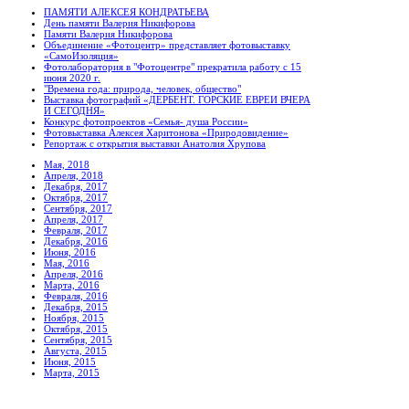
ПАМЯТИ АЛЕКСЕЯ КОНДРАТЬЕВА
День памяти Валерия Никифорова
Памяти Валерия Никифорова
Объединение «Фотоцентр» представляет фотовыставку
«СамоИзоляция»
Фотолаборатория в "Фотоцентре" прекратила работу с 15
июня 2020 г.
"Времена года: природа, человек, общество"
Выставка фотографий «ДЕРБЕНТ. ГОРСКИЕ ЕВРЕИ ВЧЕРА
И СЕГОДНЯ»
Конкурс фотопроектов «Семья- душа России»
Фотовыставка Алексея Харитонова «Природовидение»
Репортаж с открытия выставки Анатолия Хрупова
Мая, 2018
Апреля, 2018
Декабря, 2017
Октября, 2017
Сентября, 2017
Апреля, 2017
Февраля, 2017
Декабря, 2016
Июня, 2016
Мая, 2016
Апреля, 2016
Марта, 2016
Февраля, 2016
Декабря, 2015
Ноября, 2015
Октября, 2015
Сентября, 2015
Августа, 2015
Июня, 2015
Марта, 2015