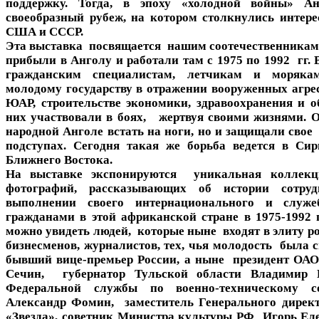
поддержку. Тогда, в эпоху «холодной войны» Ан
своеобразный рубеж, на котором столкнулись интере
США и СССР.
Эта выставка посвящается нашим соотечественникам,
прибыли в Анголу и работали там с 1975 по 1992 гг.
гражданским специалистам, летчикам и моряка
молодому государству в отражении вооруженных агре
ЮАР, строительстве экономики, здравоохранения и о
них участвовали в боях, жертвуя своими жизнями. 
народной Анголе встать на ноги, но и защищали свое
подступах. Сегодня такая же борьба ведется в Си
Ближнего Востока.
На выставке экспонируются уникальная коллекц
фотографий, рассказывающих об истории сотруд
выполнении своего интернационального и служ
гражданами в этой африканской стране в 1975-1992 
можно увидеть людей, которые ныне входят в элиту р
бизнесменов, журналистов, тех, чья молодость была 
бывший вице-премьер России, а ныне президент ОА
Сечин, губернатор Тульской области Владимир Г
Федеральной службы по военно-техническому со
Александр Фомин, заместитель Генерального дире
«Звезда», советник Министра культуры РФ Игорь Еле