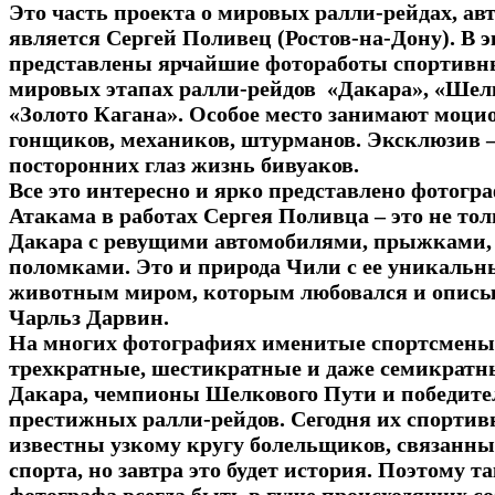
Это часть проекта о мировых ралли-рейдах, ав
является Сергей Поливец (Ростов-на-Дону). В 
представлены ярчайшие фотоработы спортивны
мировых этапах ралли-рейдов «Дакара», «Шелк
«Золото Кагана». Особое место занимают моц
гонщиков, механиков, штурманов. Эксклюзив –
посторонних глаз жизнь бивуаков.
Все это интересно и ярко представлено фотогр
Атакама в работах Сергея Поливца – это не тол
Дакара с ревущими автомобилями, прыжками, 
поломками. Это и природа Чили с ее уникаль
животным миром, которым любовался и описыв
Чарльз Дарвин.
На многих фотографиях именитые спортсмены 
трехкратные, шестикратные и даже семикрат
Дакара, чемпионы Шелкового Пути и победит
престижных ралли-рейдов. Сегодня их спорти
известны узкому кругу болельщиков, связанны
спорта, но завтра это будет история. Поэтому т