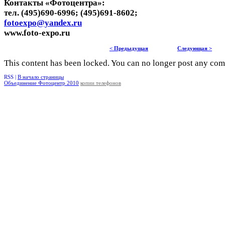
Контакты «Фотоцентра»:
тел. (495)690-6996; (495)691-8602;
fotoexpo@yandex.ru
www.foto-expo.ru
< Предыдущая
Следующая >
This content has been locked. You can no longer post any co
RSS |
В начало страницы
Объединение Фотоцентр 2010
копии телефонов