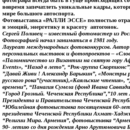
фотографа всегда быть в гуще происходящих с
вовремя запечатлеть уникальные кадры, котор
мире большого автоспорта.
Фотовыставка «РАЛЛИ ЭССЕ» полностью отра
и эмоций, энергетику и красоту автогонок.
Сергей Поливец – известный фотомастер из Рос
Фотографией начал заниматься в 1981 году.
Лауреат международных фотоконкурсов. Автор
персональных выставок и фотопроектов – «Слово
«Паломничество из Византии на святую гору А
Events», “Назад в лето”, “Рок-группа Скорпионс”
”Давай Живи ! Александр Барыкин”, «Монстры р
русского рока”(участник),«Каяльские чтения», “
времени”, “Панагия Сумела (фонд Ивана Саввиди
“Город Грозный. Чеченская Республика”,”10 ле
Президента и Правительства Чеченской Республ
“Юбилейная фотовыставка посвященная 60-ле
президента Чеченской Республики Ахмат-Хадж
“Религии Мира. Армения”, фотовыставка “Арме
90- летию со дня рождения Арно Арутюновича 