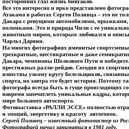
посторонних глаз жизнь бивуаков.
Все это интересно и ярко представлено фотогр
Атакама в работах Сергея Поливца – это не тол
Дакара с ревущими автомобилями, прыжками, 
поломками. Это и природа Чили с ее уникаль
животным миром, которым любовался и описыв
Чарльз Дарвин.
На многих фотографиях именитые спортсмены 
трехкратные, шестикратные и даже семикрат
Дакара, чемпионы Шелкового Пути и победит
престижных ралли-рейдов. Сегодня их спорти
известны узкому кругу болельщиков, связанны
спорта, но завтра это будет история. Поэтому т
фотографа всегда быть в гуще происходящих с
вовремя запечатлеть уникальные кадры, котор
мире большого автоспорта.
Фотовыставка «РАЛЛИ ЭССЕ» полностью отра
и эмоций, энергетику и красоту автогонок.
Сергей Поливец – известный фотомастер из Рос
Фотографией начал заниматься в 1981 году.