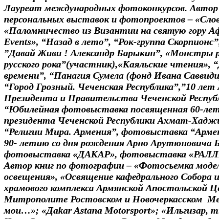
Лауреат международных фотоконкурсов. Автор
персональных выставок и фотопроектов – «Слово
«Паломничество из Византии на святую гору А
Events», “Назад в лето”, “Рок-группа Скорпионс”
”Давай Живи ! Александр Барыкин”, «Монстры р
русского рока”(участник),«Каяльские чтения», “
времени”, “Панагия Сумела (фонд Ивана Саввиди
“Город Грозный. Чеченская Республика”,”10 ле
Президента и Правительства Чеченской Республ
“Юбилейная фотовыставка посвященная 60-ле
президента Чеченской Республики Ахмат-Хадж
“Религии Мира. Армения”, фотовыставка “Арме
90- летию со дня рождения Арно Арутюновича 
фотовыставка «ДАКАР», фотовыставка «РАЛЛ
Автор книг по фотографии – «Фотосьемка моде
освещения», «Освящение кафедрального Собора
храмового комплекса Армянской Апостольской Це
Митрополите Ростовском и Новочеркасском Ме
мои…»; «Дakar Astana Motorsport»; «Ильгизар, т