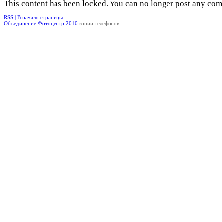
This content has been locked. You can no longer post any co
RSS |
В начало страницы
Объединение Фотоцентр 2010
копии телефонов