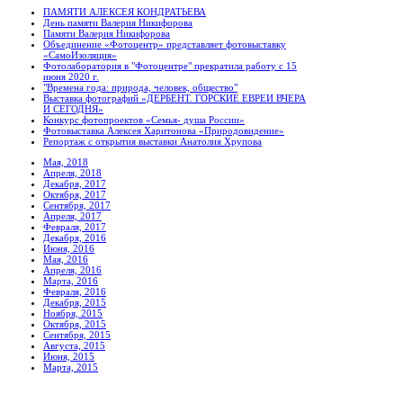
ПАМЯТИ АЛЕКСЕЯ КОНДРАТЬЕВА
День памяти Валерия Никифорова
Памяти Валерия Никифорова
Объединение «Фотоцентр» представляет фотовыставку
«СамоИзоляция»
Фотолаборатория в "Фотоцентре" прекратила работу с 15
июня 2020 г.
"Времена года: природа, человек, общество"
Выставка фотографий «ДЕРБЕНТ. ГОРСКИЕ ЕВРЕИ ВЧЕРА
И СЕГОДНЯ»
Конкурс фотопроектов «Семья- душа России»
Фотовыставка Алексея Харитонова «Природовидение»
Репортаж с открытия выставки Анатолия Хрупова
Мая, 2018
Апреля, 2018
Декабря, 2017
Октября, 2017
Сентября, 2017
Апреля, 2017
Февраля, 2017
Декабря, 2016
Июня, 2016
Мая, 2016
Апреля, 2016
Марта, 2016
Февраля, 2016
Декабря, 2015
Ноября, 2015
Октября, 2015
Сентября, 2015
Августа, 2015
Июня, 2015
Марта, 2015