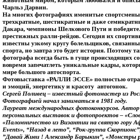
животным миром, которым любовался и описыв
Чарльз Дарвин.
На многих фотографиях именитые спортсмены 
трехкратные, шестикратные и даже семикрат
Дакара, чемпионы Шелкового Пути и победит
престижных ралли-рейдов. Сегодня их спорти
известны узкому кругу болельщиков, связанны
спорта, но завтра это будет история. Поэтому т
фотографа всегда быть в гуще происходящих с
вовремя запечатлеть уникальные кадры, котор
мире большого автоспорта.
Фотовыставка «РАЛЛИ ЭССЕ» полностью отра
и эмоций, энергетику и красоту автогонок.
Сергей Поливец – известный фотомастер из Рос
Фотографией начал заниматься в 1981 году.
Лауреат международных фотоконкурсов. Автор
персональных выставок и фотопроектов – «Слово
«Паломничество из Византии на святую гору А
Events», “Назад в лето”, “Рок-группа Скорпионс”
”Давай Живи ! Александр Барыкин”, «Монстры р