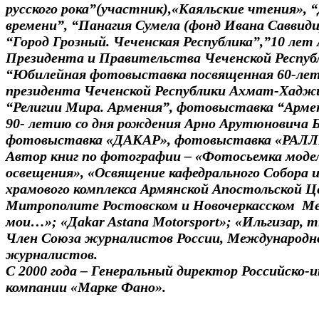
русского рока”(участник),«Каяльские чтения», “
времени”, “Панагия Сумела (фонд Ивана Саввиди
“Город Грозный. Чеченская Республика”,”10 ле
Президента и Правительства Чеченской Республ
“Юбилейная фотовыставка посвященная 60-ле
президента Чеченской Республики Ахмат-Хадж
“Религии Мира. Армения”, фотовыставка “Арме
90- летию со дня рождения Арно Арутюновича 
фотовыставка «ДАКАР», фотовыставка «РАЛЛ
Автор книг по фотографии – «Фотосьемка моде
освещения», «Освящение кафедрального Собора
храмового комплекса Армянской Апостольской Це
Митрополите Ростовском и Новочеркасском Ме
мои…»; «Дakar Astana Motorsport»; «Ильгизар, т
Член Союза журналистов России, Международн
журналистов.
С 2000 года – Генеральный директор Российско-
компании «Марке Фано».