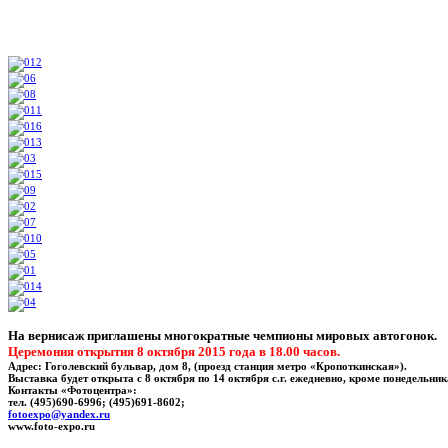
На вернисаж приглашены многократные чемпионы мировых автогонок.
Церемония открытия 8 октября 2015 года в 18.00 часов.
Адрес: Гоголевский бульвар, дом 8, (проезд станция метро «Кропоткинская»).
Выставка будет открыта с 8 октября по 14 октября с.г. ежедневно, кроме понедельника
Контакты «Фотоцентра»:
тел. (495)690-6996; (495)691-8602;
fotoexpo@yandex.ru
www.foto-expo.ru