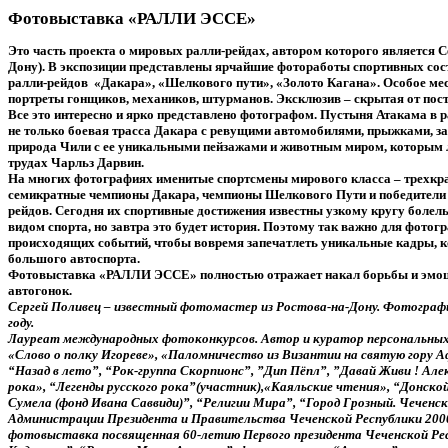
Фотовыставка «РАЛЛИ ЭССЕ»
Это часть проекта о мировых ралли-рейдах, автором которого является С
Дону). В экспозиции представлены ярчайшие фотоработы спортивных сос
ралли-рейдов «Дакара», «Шелкового пути», «Золото Кагана». Особое м
портреты гонщиков, механиков, штурманов. Эксклюзив – скрытая от пост
Все это интересно и ярко представлено фотографом. Пустыня Атакама в р
не только боевая трасса Дакара с ревущими автомобилями, прыжками, за
природа Чили с ее уникальными пейзажами и животным миром, которым 
трудах Чарльз Дарвин.
На многих фотографиях именитые спортсмены мирового класса – трехкр
семикратные чемпионы Дакара, чемпионы Шелкового Пути и победители
рейдов. Сегодня их спортивные достижения известны узкому кругу болел
видом спорта, но завтра это будет история. Поэтому так важно для фотог
происходящих событий, чтобы вовремя запечатлеть уникальные кадры, к
большого автоспорта.
Фотовыставка «РАЛЛИ ЭССЕ» полностью отражает накал борьбы и эмоци
автогонок.
Сергей Поливец – известный фотомастер из Ростова-на-Дону. Фотографи
году.
Лауреат международных фотоконкурсов. Автор и куратор персональных
«Слово о полку Игореве», «Паломничество из Византии на святую гору А
“Назад в лето”, “Рок-группа Скорпионс”, ”Дип Пёпл”, ”Давай Живи ! А
рока», “Легенды русского рока”(участник),«Каяльские чтения», “Донской
Сумела (фонд Ивана Саввиди)”, “Религии Мира”, “Город Грозный. Чеченс
Администрации Президента и Правительства Чеченской Республики 200
фотовыставка посвященная 60-летию Первого президента Чеченской Р